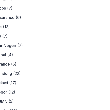
obs
(7)
nsurance
(6)
e
(13)
w
(7)
ar Negeri
(7)
Soal
(4)
urance
(6)
andung
(22)
ekasi
(17)
ogor
(12)
BUMN
(5)