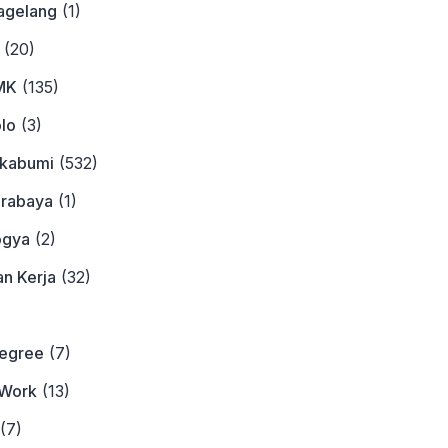
agelang
(1)
(20)
MK
(135)
lo
(3)
ukabumi
(532)
urabaya
(1)
ogya
(2)
n Kerja
(32)
)
Degree
(7)
Work
(13)
(7)