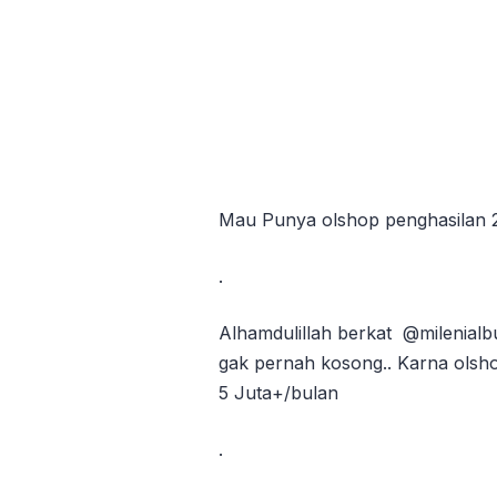
Mau Punya olshop penghasilan 2
.
Alhamdulillah berkat @milenialbus
gak pernah kosong.. Karna olsho
5 Juta+/bulan
.