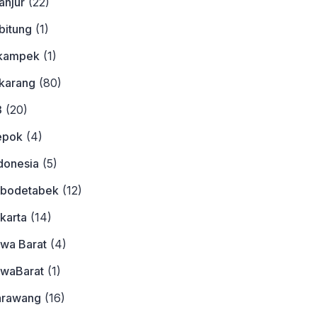
anjur
(22)
bitung
(1)
ikampek
(1)
ikarang
(80)
3
(20)
epok
(4)
donesia
(5)
abodetabek
(12)
karta
(14)
awa Barat
(4)
awaBarat
(1)
arawang
(16)