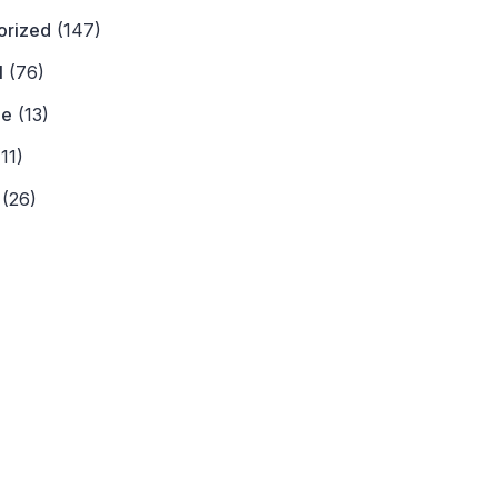
orized
(147)
l
(76)
ne
(13)
11)
(26)