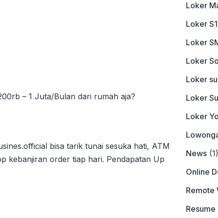
Loker M
Loker S1
Loker S
Loker So
Loker s
00rb – 1 Juta/Bulan dari rumah aja?
Loker S
Loker Y
Lowonga
ines.official bisa tarik tunai sesuka hati, ATM
News
(1
p kebanjiran order tiap hari. Pendapatan Up
Online 
Remote 
Resume