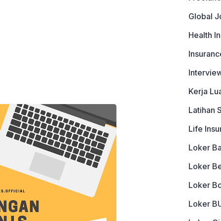
Global J
Health I
Insuranc
Intervie
Kerja Lu
Latihan 
Life Ins
Loker B
Loker B
Loker B
Loker 