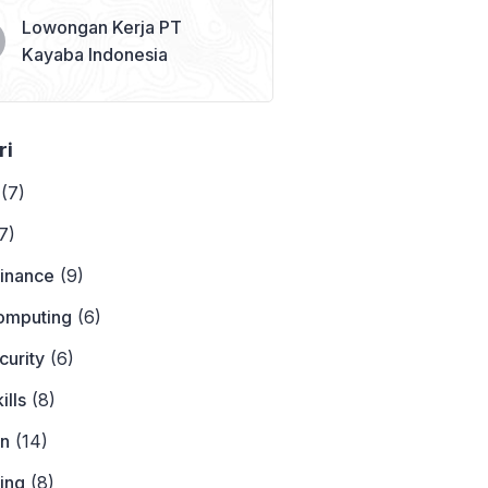
Lowongan Kerja PT
Kayaba Indonesia
ri
(7)
7)
Finance
(9)
omputing
(6)
curity
(6)
ills
(8)
on
(14)
ing
(8)