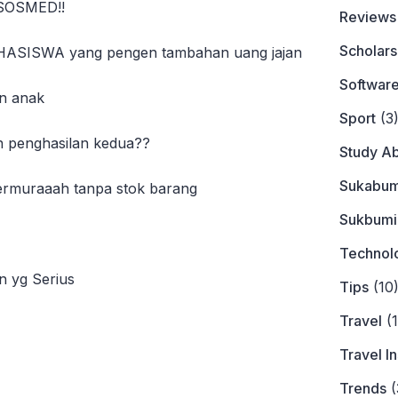
 SOSMED!!
Reviews
Scholars
ASISWA yang pengen tambahan uang jajan
Softwar
in anak
Sport
(3
penghasilan kedua??
Study A
Sukabum
termuraaah tanpa stok barang
Sukbumi
Technol
n yg Serius
Tips
(10
Travel
(1
Travel I

Trends
(