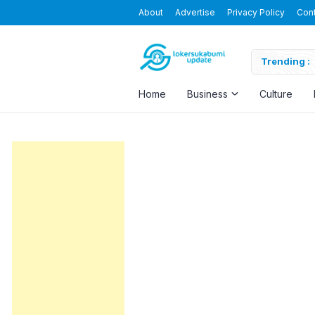
About
Advertise
Privacy Policy
Con
Blending the Virtual and the Real
Trending :
Home
Business
Culture