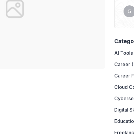
Catego
AI Tools
Career
(
Career 
Cloud C
Cyberse
Digital Sk
Educati
Freelanc