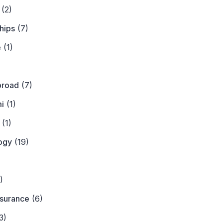
(2)
hips
(7)
e
(1)
)
broad
(7)
i
(1)
(1)
ogy
(19)
)
)
nsurance
(6)
3)