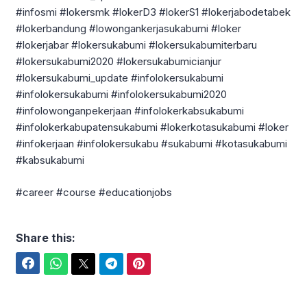
#infosmi #lokersmk #lokerD3 #lokerS1 #lokerjabodetabek
#lokerbandung #lowongankerjasukabumi #loker
#lokerjabar #lokersukabumi #lokersukabumiterbaru
#lokersukabumi2020 #lokersukabumicianjur
#lokersukabumi_update #infolokersukabumi
#infolokersukabumi #infolokersukabumi2020
#infolowonganpekerjaan #infolokerkabsukabumi
#infolokerkabupatensukabumi #lokerkotasukabumi #loker
#infokerjaan #infolokersukabu #sukabumi #kotasukabumi
#kabsukabumi
#career #course #educationjobs
Share this:
Facebook
WhatsApp
Twitter
Telegram
Pinterest