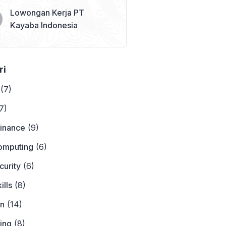
Lowongan Kerja PT
Kayaba Indonesia
ri
(7)
7)
Finance
(9)
omputing
(6)
curity
(6)
ills
(8)
on
(14)
ing
(8)