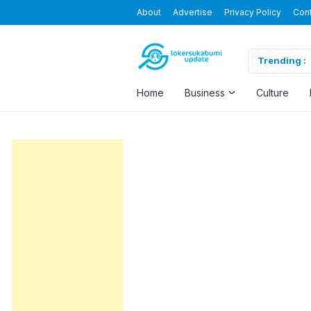
About
Advertise
Privacy Policy
Con
Blending the Virtual and the Real
Trending :
Home
Business
Culture