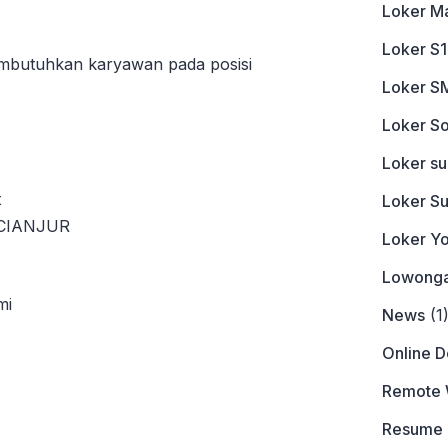
Loker M
Loker S1
mbutuhkan karyawan pada posisi
Loker S
Loker So
Loker s
t
Loker S
 CIANJUR
Loker Y
Lowonga
mi
News
(1
Online 
Remote 
Resume