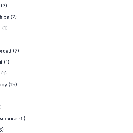
(2)
hips
(7)
e
(1)
)
broad
(7)
i
(1)
(1)
ogy
(19)
)
)
nsurance
(6)
3)