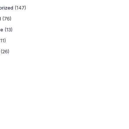
orized
(147)
l
(76)
ne
(13)
11)
(26)