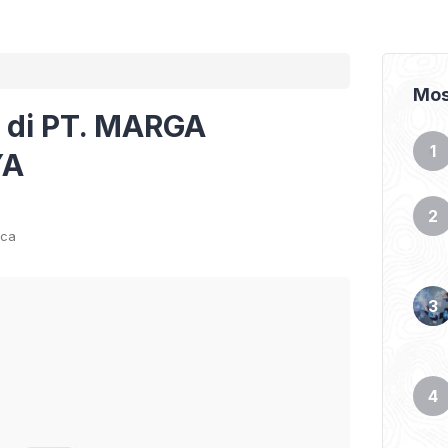
Mos
 di PT. MARGA
YA
aca