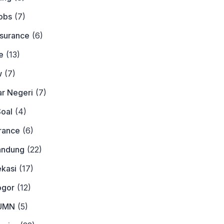
obs
(7)
nsurance
(6)
e
(13)
w
(7)
ar Negeri
(7)
Soal
(4)
urance
(6)
andung
(22)
ekasi
(17)
ogor
(12)
BUMN
(5)