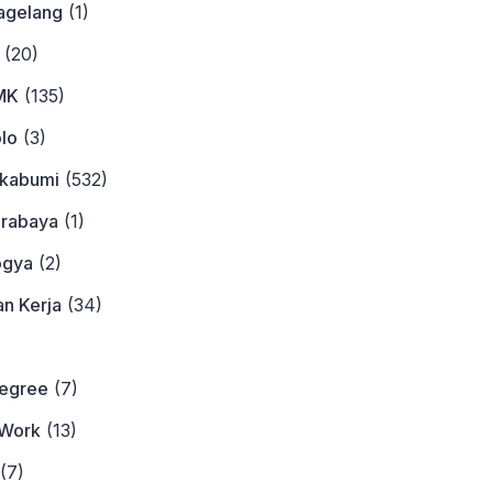
agelang
(1)
(20)
MK
(135)
lo
(3)
ukabumi
(532)
urabaya
(1)
ogya
(2)
n Kerja
(34)
)
Degree
(7)
Work
(13)
(7)