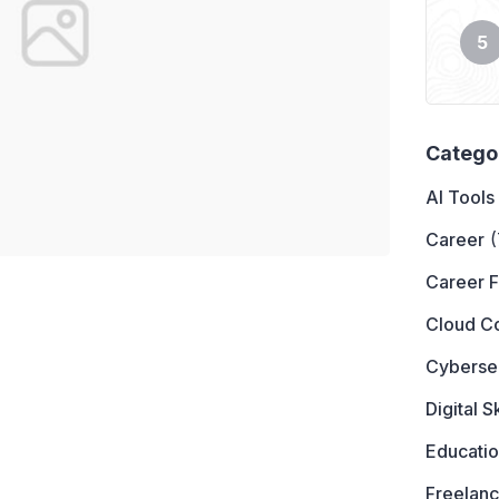
Catego
AI Tools
Career
(
Career 
Cloud C
Cyberse
Digital Sk
Educati
Freelanc