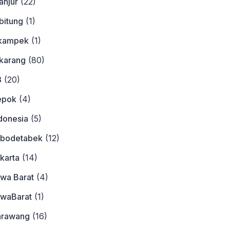
anjur
(22)
bitung
(1)
ikampek
(1)
ikarang
(80)
3
(20)
epok
(4)
donesia
(5)
abodetabek
(12)
karta
(14)
awa Barat
(4)
awaBarat
(1)
arawang
(16)