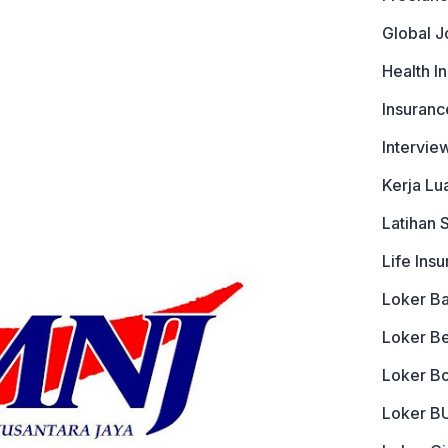
Global J
Health I
Insuranc
Intervie
Kerja Lu
Latihan 
Life Ins
Loker B
Loker B
Loker B
Loker 