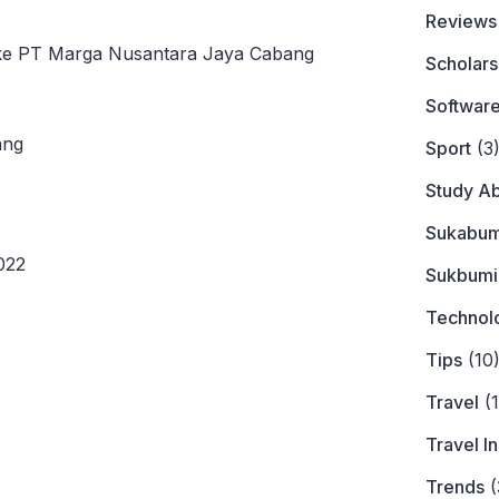
Reviews
 ke PT Marga Nusantara Jaya Cabang
Scholars
Softwar
ang
Sport
(3
Study A
Sukabum
022
Sukbumi
Technol
Tips
(10
Travel
(1
Travel I
Trends
(