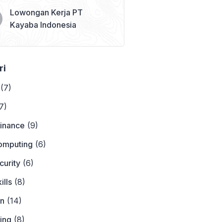
Lowongan Kerja PT
Kayaba Indonesia
ri
(7)
7)
Finance
(9)
omputing
(6)
curity
(6)
ills
(8)
on
(14)
ing
(8)