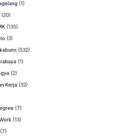
agelang
(1)
(20)
MK
(135)
lo
(3)
ukabumi
(532)
urabaya
(1)
ogya
(2)
n Kerja
(32)
)
Degree
(7)
Work
(13)
(7)