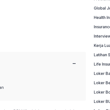
Global J
Health I
Insuranc
Intervie
Kerja Lu
Latihan 
−
Life Ins
Loker B
Loker B
an
Loker B
Loker 