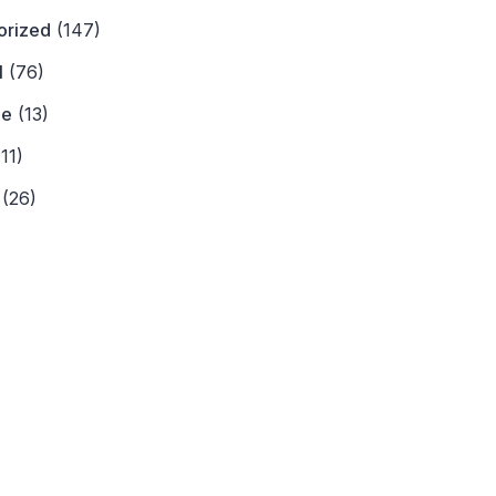
orized
(147)
l
(76)
ne
(13)
11)
(26)