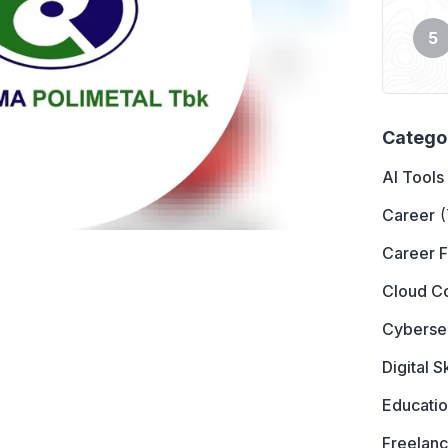
Catego
AI Tools
Career
(
Career 
Cloud C
Cyberse
Digital Sk
Educati
Freelanc