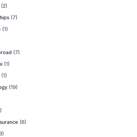
(2)
hips
(7)
e
(1)
)
broad
(7)
i
(1)
(1)
ogy
(19)
)
)
nsurance
(6)
3)