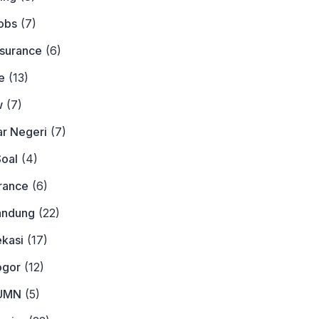
obs
(7)
nsurance
(6)
e
(13)
w
(7)
ar Negeri
(7)
Soal
(4)
urance
(6)
andung
(22)
ekasi
(17)
ogor
(12)
BUMN
(5)