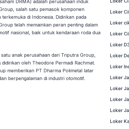
Loker Ci
 saham DRMA) adalah perusahaan induk
 Group, salah satu pemasok komponen
Loker Ci
n terkemuka di Indonesia. Didirikan pada
Loker c
Group telah memainkan peran penting dalam
motif nasional, baik untuk kendaraan roda dua
Loker C
Loker D
 satu anak perusahaan dari Triputra Group,
Loker D
 didirikan oleh Theodore Permadi Rachmat.
Loker In
roup memberikan PT Dharma Polimetal latar
Loker J
n berpengalaman di industri otomotif.
Loker Ja
Loker J
Loker J
Loker K