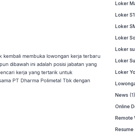
Loker M
Loker S1
Loker S
Loker So
Loker s
bk kembali membuka lowongan kerja terbaru
Loker S
n dibawah ini adalah posisi jabatan yang
Loker Y
pencari kerja yang tertarik untuk
sama PT Dharma Polimetal Tbk dengan
Lowonga
News
(1
Online 
Remote 
Resume