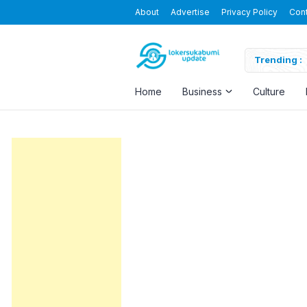
About
Advertise
Privacy Policy
Con
Blending the Virtual and the Real
Trending :
Home
Business
Culture