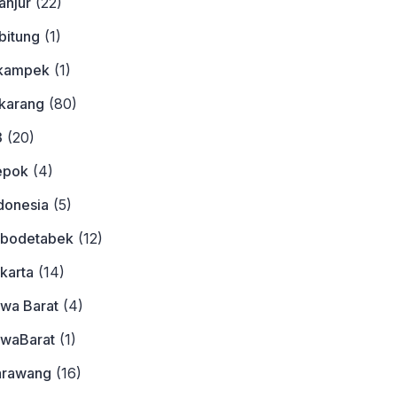
anjur
(22)
bitung
(1)
ikampek
(1)
ikarang
(80)
3
(20)
epok
(4)
donesia
(5)
abodetabek
(12)
karta
(14)
awa Barat
(4)
awaBarat
(1)
arawang
(16)