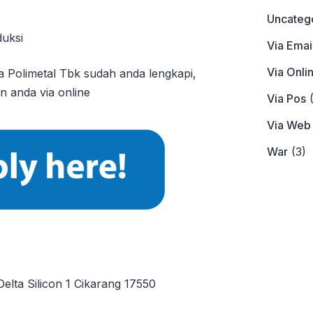
Uncateg
duksi
Via Emai
Via Onli
 Polimetal Tbk sudah anda lengkapi,
n anda via online
Via Pos
(
Via Web
War
(3)
elta Silicon 1 Cikarang 17550