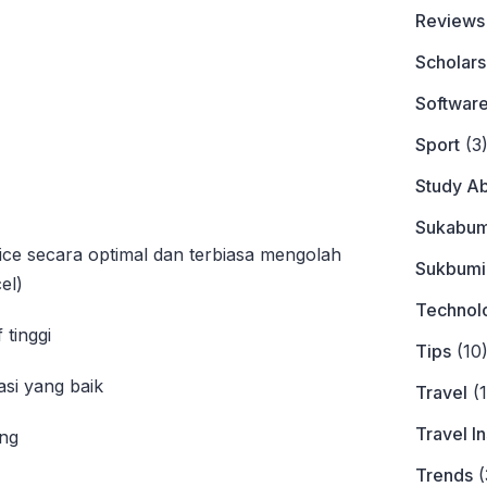
Reviews
Scholars
Softwar
Sport
(3
Study A
Sukabum
e secara optimal dan terbiasa mengolah
Sukbumi
el)
Technol
f tinggi
Tips
(10
si yang baik
Travel
(1
Travel I
ang
Trends
(