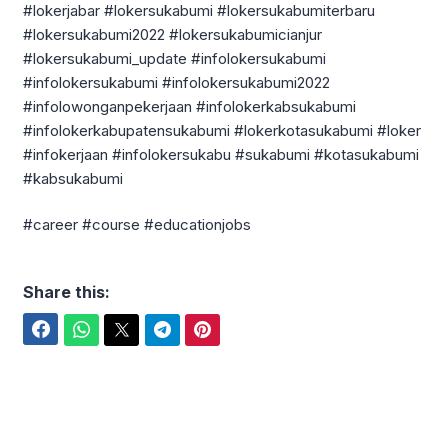
#lokerjabar #lokersukabumi #lokersukabumiterbaru
#lokersukabumi2022 #lokersukabumicianjur
#lokersukabumi_update #infolokersukabumi
#infolokersukabumi #infolokersukabumi2022
#infolowonganpekerjaan #infolokerkabsukabumi
#infolokerkabupatensukabumi #lokerkotasukabumi #loker
#infokerjaan #infolokersukabu #sukabumi #kotasukabumi
#kabsukabumi
#career #course #educationjobs
Share this:
Facebook
WhatsApp
Twitter
Telegram
Pinterest