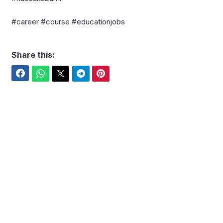
#career #course #educationjobs
Share this:
Facebook
WhatsApp
Twitter
Telegram
Pinterest