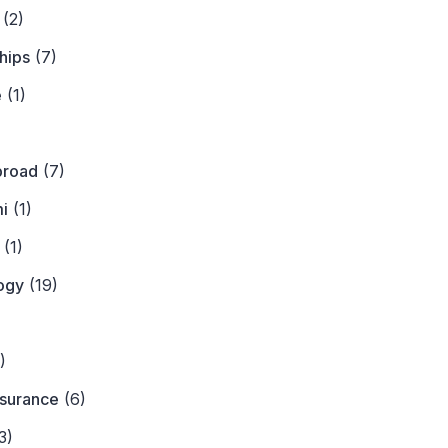
(2)
hips
(7)
e
(1)
)
broad
(7)
i
(1)
(1)
ogy
(19)
)
)
nsurance
(6)
3)