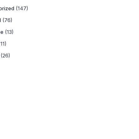
orized
(147)
l
(76)
ne
(13)
11)
(26)