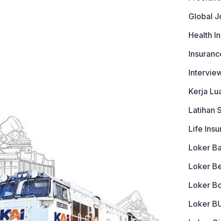
Global J
Health I
Insuranc
Intervie
Kerja Lu
Latihan 
Life Ins
Loker B
Loker B
Loker B
Loker 