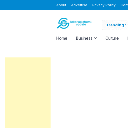
About
Advertise
Privacy Policy
Con
usapersada Indonesia
Trending :
Home
Business
Culture