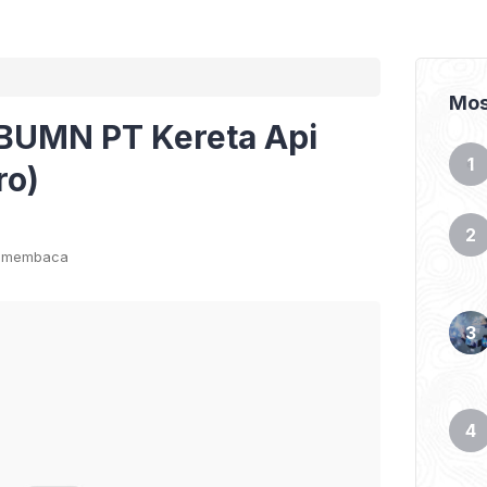
Mos
BUMN PT Kereta Api
ro)
t membaca