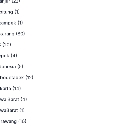
anjur
(22)
bitung
(1)
ikampek
(1)
ikarang
(80)
3
(20)
epok
(4)
donesia
(5)
abodetabek
(12)
karta
(14)
awa Barat
(4)
awaBarat
(1)
arawang
(16)