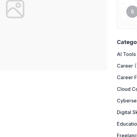
Catego
AI Tools
Career
(
Career 
Cloud C
Cyberse
Digital Sk
Educati
Freelanc