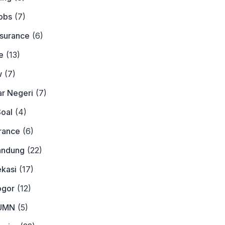
obs
(7)
nsurance
(6)
e
(13)
w
(7)
ar Negeri
(7)
Soal
(4)
urance
(6)
andung
(22)
ekasi
(17)
ogor
(12)
BUMN
(5)