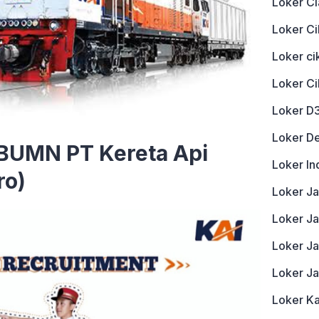
Loker Ci
Loker Ci
Loker c
Loker C
Loker D
Loker D
BUMN PT Kereta Api
Loker In
ro)
Loker J
Loker Ja
Loker J
Loker J
Loker K