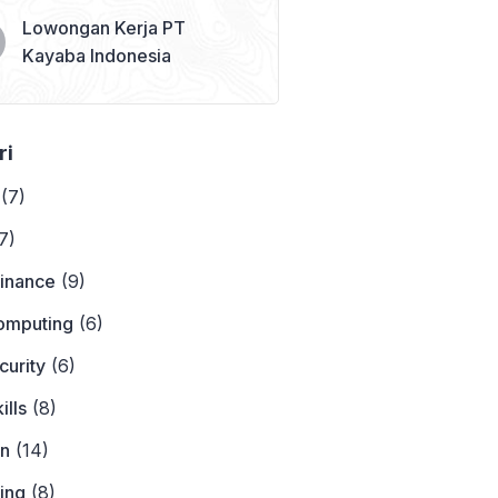
Lowongan Kerja PT
Kayaba Indonesia
ri
(7)
7)
Finance
(9)
omputing
(6)
curity
(6)
ills
(8)
on
(14)
ing
(8)