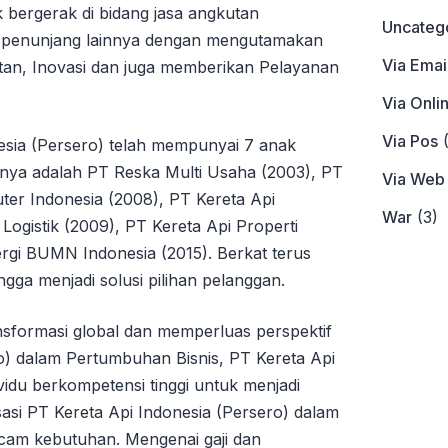
k bergerak di bidang jasa angkutan
Uncateg
a penunjang lainnya dengan mengutamakan
Via Emai
matan, Inovasi dan juga memberikan Pelayanan
Via Onli
Via Pos
(
nesia (Persero) telah mempunyai 7 anak
nya adalah PT Reska Multi Usaha (2003), PT
Via Web
ter Indonesia (2008), PT Kereta Api
War
(3)
 Logistik (2009), PT Kereta Api Properti
rgi BUMN Indonesia (2015). Berkat terus
gga menjadi solusi pilihan pelanggan.
nsformasi global dan memperluas perspektif
o) dalam Pertumbuhan Bisnis, PT Kereta Api
vidu berkompetensi tinggi untuk menjadi
asi PT Kereta Api Indonesia (Persero) dalam
am kebutuhan. Mengenai gaji dan