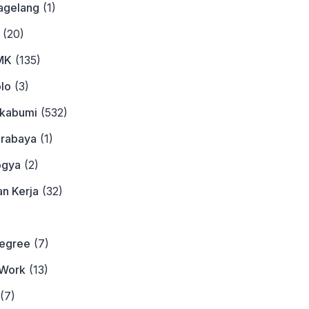
agelang
(1)
(20)
MK
(135)
lo
(3)
ukabumi
(532)
urabaya
(1)
ogya
(2)
n Kerja
(32)
)
Degree
(7)
Work
(13)
(7)