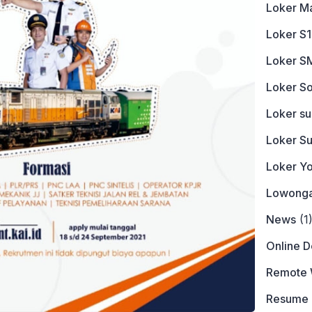
Loker M
Loker S1
Loker S
Loker So
Loker s
Loker S
Loker Y
Lowonga
News
(1
Online 
Remote 
Resume