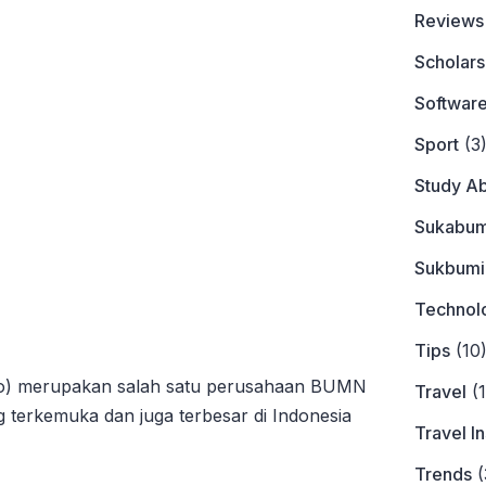
Reviews
Scholars
Softwar
Sport
(3
Study A
Sukabum
Sukbumi
Technol
Tips
(10
ero) merupakan salah satu perusahaan BUMN
Travel
(1
 terkemuka dan juga terbesar di Indonesia
Travel I
Trends
(