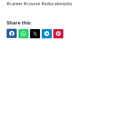
#career #course #educationjobs
Share this:
Facebook
WhatsApp
Twitter
Telegram
Pinterest