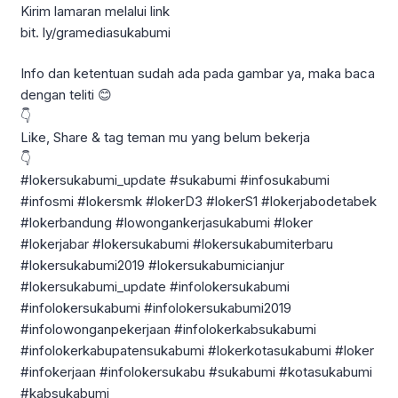
Kirim lamaran melalui link
bit. ly/gramediasukabumi
Info dan ketentuan sudah ada pada gambar ya, maka baca
dengan teliti 😊
👇
Like, Share & tag teman mu yang belum bekerja
👇
#lokersukabumi_update #sukabumi #infosukabumi
#infosmi #lokersmk #lokerD3 #lokerS1 #lokerjabodetabek
#lokerbandung #lowongankerjasukabumi #loker
#lokerjabar #lokersukabumi #lokersukabumiterbaru
#lokersukabumi2019 #lokersukabumicianjur
#lokersukabumi_update #infolokersukabumi
#infolokersukabumi #infolokersukabumi2019
#infolowonganpekerjaan #infolokerkabsukabumi
#infolokerkabupatensukabumi #lokerkotasukabumi #loker
#infokerjaan #infolokersukabu #sukabumi #kotasukabumi
#kabsukabumi