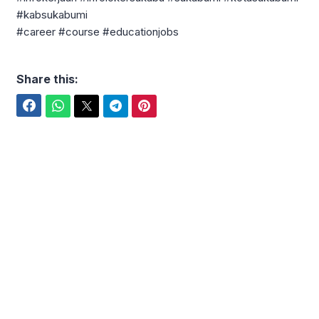
#kabsukabumi
#career #course #educationjobs
Share this:
Facebook
WhatsApp
Twitter
Telegram
Pinterest