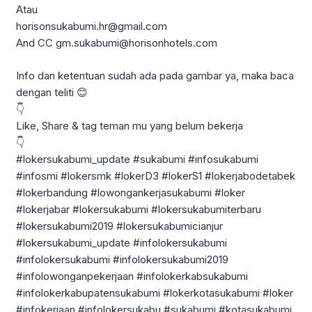
Atau
horisonsukabumi.hr@gmail.com
And CC gm.sukabumi@horisonhotels.com
Info dan ketentuan sudah ada pada gambar ya, maka baca
dengan teliti 😊
👇
Like, Share & tag teman mu yang belum bekerja
👇
#lokersukabumi_update #sukabumi #infosukabumi
#infosmi #lokersmk #lokerD3 #lokerS1 #lokerjabodetabek
#lokerbandung #lowongankerjasukabumi #loker
#lokerjabar #lokersukabumi #lokersukabumiterbaru
#lokersukabumi2019 #lokersukabumicianjur
#lokersukabumi_update #infolokersukabumi
#infolokersukabumi #infolokersukabumi2019
#infolowonganpekerjaan #infolokerkabsukabumi
#infolokerkabupatensukabumi #lokerkotasukabumi #loker
#infokerjaan #infolokersukabu #sukabumi #kotasukabumi