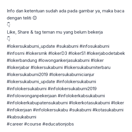
Info dan ketentuan sudah ada pada gambar ya, maka baca
dengan teliti 😊
👇
Like, Share & tag teman mu yang belum bekerja
👇
#lokersukabumi_update #sukabumi #infosukabumi
#infosmi #lokersmk #lokerD3 #lokerS1 #lokerjabodetabek
#lokerbandung #lowongankerjasukabumi #loker
#lokerjabar #lokersukabumi #lokersukabumiterbaru
#lokersukabumi2019 #lokersukabumicianjur
#lokersukabumi_update #infolokersukabumi
#infolokersukabumi #infolokersukabumi2019
#infolowonganpekerjaan #infolokerkabsukabumi
#infolokerkabupatensukabumi #lokerkotasukabumi #loker
#infokerjaan #infolokersukabu #sukabumi #kotasukabumi
#kabsukabumi
#career #course #educationjobs