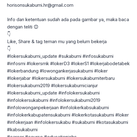
horisonsukabumi.hr@gmail.com
Info dan ketentuan sudah ada pada gambar ya, maka baca
dengan teliti 😊
👇
Like, Share & tag teman mu yang belum bekerja
👇
#lokersukabumi_update #sukabumi #infosukabumi
#infosmi #lokersmk #lokerD3 #lokerS1 #lokerjabodetabek
#lokerbandung #lowongankerjasukabumi #loker
#lokerjabar #lokersukabumi #lokersukabumiterbaru
#lokersukabumi2019 #lokersukabumicianjur
#lokersukabumi_update #infolokersukabumi
#infolokersukabumi #infolokersukabumi2019
#infolowonganpekerjaan #infolokerkabsukabumi
#infolokerkabupatensukabumi #lokerkotasukabumi #loker
#infokerjaan #infolokersukabu #sukabumi #kotasukabumi
#kabsukabumi
#career #course #educationjobs