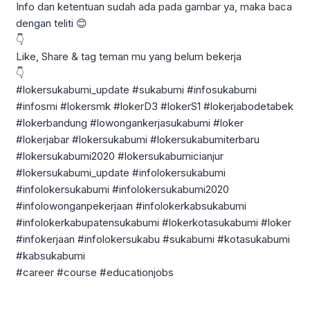
Info dan ketentuan sudah ada pada gambar ya, maka baca
dengan teliti 😊
👇
Like, Share & tag teman mu yang belum bekerja
👇
#lokersukabumi_update #sukabumi #infosukabumi
#infosmi #lokersmk #lokerD3 #lokerS1 #lokerjabodetabek
#lokerbandung #lowongankerjasukabumi #loker
#lokerjabar #lokersukabumi #lokersukabumiterbaru
#lokersukabumi2020 #lokersukabumicianjur
#lokersukabumi_update #infolokersukabumi
#infolokersukabumi #infolokersukabumi2020
#infolowonganpekerjaan #infolokerkabsukabumi
#infolokerkabupatensukabumi #lokerkotasukabumi #loker
#infokerjaan #infolokersukabu #sukabumi #kotasukabumi
#kabsukabumi
#career #course #educationjobs