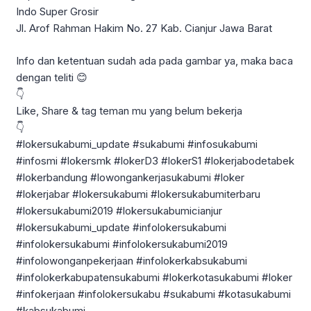
Indo Super Grosir
Jl. Arof Rahman Hakim No. 27 Kab. Cianjur Jawa Barat
Info dan ketentuan sudah ada pada gambar ya, maka baca
dengan teliti 😊
👇
Like, Share & tag teman mu yang belum bekerja
👇
#lokersukabumi_update #sukabumi #infosukabumi
#infosmi #lokersmk #lokerD3 #lokerS1 #lokerjabodetabek
#lokerbandung #lowongankerjasukabumi #loker
#lokerjabar #lokersukabumi #lokersukabumiterbaru
#lokersukabumi2019 #lokersukabumicianjur
#lokersukabumi_update #infolokersukabumi
#infolokersukabumi #infolokersukabumi2019
#infolowonganpekerjaan #infolokerkabsukabumi
#infolokerkabupatensukabumi #lokerkotasukabumi #loker
#infokerjaan #infolokersukabu #sukabumi #kotasukabumi
#kabsukabumi