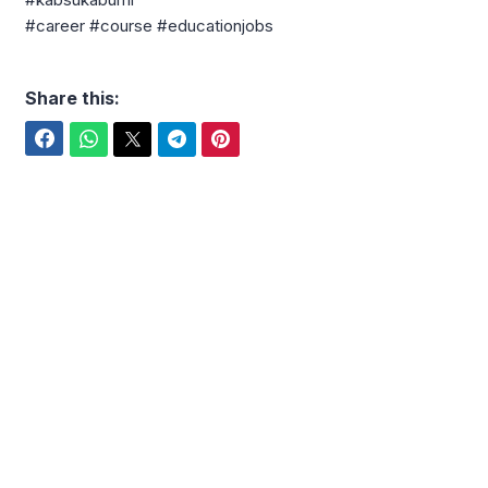
#career #course #educationjobs
Share this:
Facebook
WhatsApp
Twitter
Telegram
Pinterest