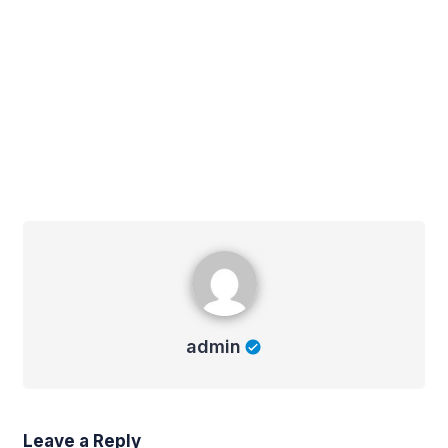
admin
admin
Leave a Reply