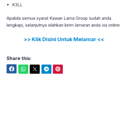
K3LL
Apabila semua syarat Kawan Lama Group sudah anda
lengkapi, selanjutnya silahkan kirim lamaran anda via online
>> Klik Disini Untuk Melamar <<
Share this:
Facebook
WhatsApp
Twitter
Telegram
Pinterest