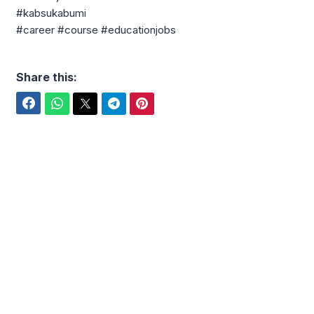
#kabsukabumi
#career #course #educationjobs
Share this:
Facebook
WhatsApp
Twitter
Telegram
Pinterest