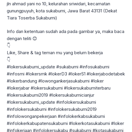
jln ahmad yani no 10, kelurahan sriwidari, kecamatan
gunungpuyuh, kota sukabumi, Jawa Barat 43131 (Dekat
Tiara Toserba Sukabumi)
Info dan ketentuan sudah ada pada gambar ya, maka baca
dengan teliti 😊
👇
Like, Share & tag teman mu yang belum bekerja
👇
#lokersukabumi_update #sukabumi #infosukabumi
#infosmi #lokersmk #lokerD3 #lokerS1 #lokerjabodetabek
#lokerbandung #lowongankerjasukabumi #loker
#lokerjabar #lokersukabumi #lokersukabumiterbaru
#lokersukabumi2019 #lokersukabumicianjur
#lokersukabumi_update #infolokersukabumi
#infolokersukabumi #infolokersukabumi2019
#infolowonganpekerjaan #infolokerkabsukabumi
#infolokerkabupatensukabumi #lokerkotasukabumi #loker
#infokerjaan #infolokersukabu #sukabumi #kotasukabumi