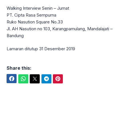
Walking Interview Senin – Jumat
PT. Cipta Rasa Sempurna
Ruko Nasution Square No.33
Jl. AH Nasution no 103, Karangpamulang, Mandalajati –
Bandung
Lamaran ditutup 31 Desember 2019
Share this:
Facebook
WhatsApp
Twitter
Telegram
Pinterest