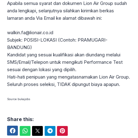
Apabila semua syarat dan dokumen Lion Air Group sudah
anda lengkapi, selanjutnya silahkan kirimkan berkas
lamaran anda Via Email ke alamat dibawah ini:
walkin.fa@lionair.co.id
Subjek: POSISI-LOKASI (Contoh: PRAMUGARI-
BANDUNG)
Kandidat yang sesuai kualifikasi akan diundang melalui
SMS/Email/Telepon untuk mengikuti Performance Test
sesuai dengan lokasi yang dipilih.
Hati-hati penipuan yang mengatasnamakan Lion Air Group.
Seluruh proses seleksi, TIDAK dipungut biaya apapun.
Source bukajobs
Share this:
Facebook
WhatsApp
Twitter
Telegram
Pinterest