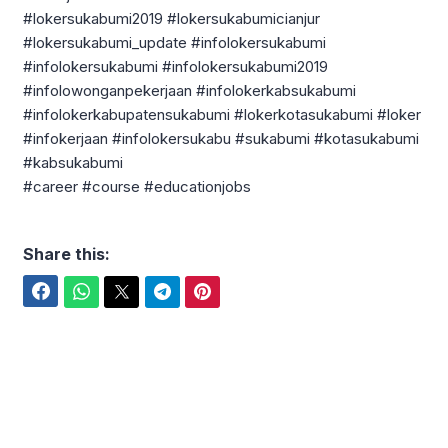
#lokersukabumi2019 #lokersukabumicianjur
#lokersukabumi_update #infolokersukabumi
#infolokersukabumi #infolokersukabumi2019
#infolowonganpekerjaan #infolokerkabsukabumi
#infolokerkabupatensukabumi #lokerkotasukabumi #loker
#infokerjaan #infolokersukabu #sukabumi #kotasukabumi
#kabsukabumi
#career #course #educationjobs
Share this:
Facebook
WhatsApp
Twitter
Telegram
Pinterest