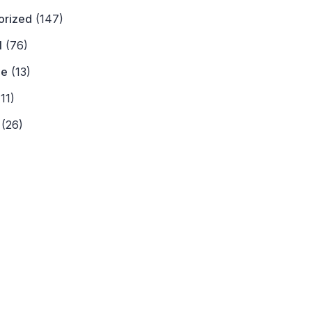
orized
(147)
l
(76)
ne
(13)
11)
(26)