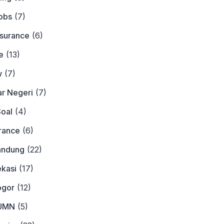
obs
(7)
nsurance
(6)
e
(13)
w
(7)
ar Negeri
(7)
Soal
(4)
urance
(6)
andung
(22)
ekasi
(17)
ogor
(12)
BUMN
(5)