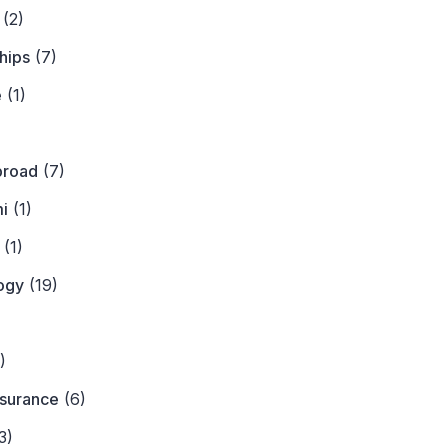
(2)
hips
(7)
e
(1)
)
broad
(7)
i
(1)
(1)
ogy
(19)
)
)
nsurance
(6)
3)