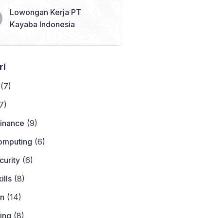
Lowongan Kerja PT
Kayaba Indonesia
ri
(7)
7)
Finance
(9)
omputing
(6)
curity
(6)
ills
(8)
on
(14)
ing
(8)