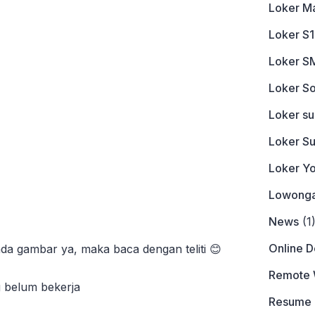
Loker M
Loker S1
Loker S
Loker So
Loker s
Loker S
Loker Y
Lowonga
News
(1
Online 
da gambar ya, maka baca dengan teliti 😊
Remote 
g belum bekerja
Resume