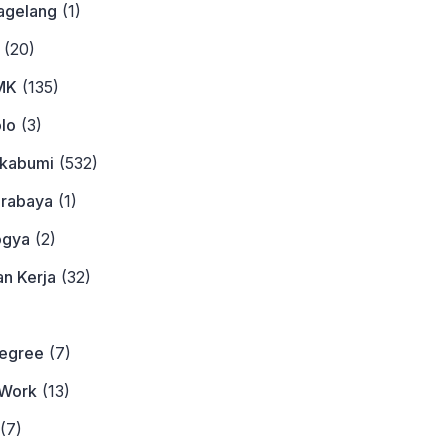
agelang
(1)
(20)
MK
(135)
lo
(3)
ukabumi
(532)
urabaya
(1)
ogya
(2)
n Kerja
(32)
)
Degree
(7)
Work
(13)
(7)