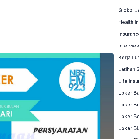
Global J
Health I
Insuranc
Intervie
Kerja Lu
Latihan 
Life Ins
Loker B
Loker B
Loker B
Loker 