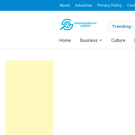
About
Advertise
Privacy Policy
Con
Blending the Virtual and the Real
Trending :
Home
Business
Culture