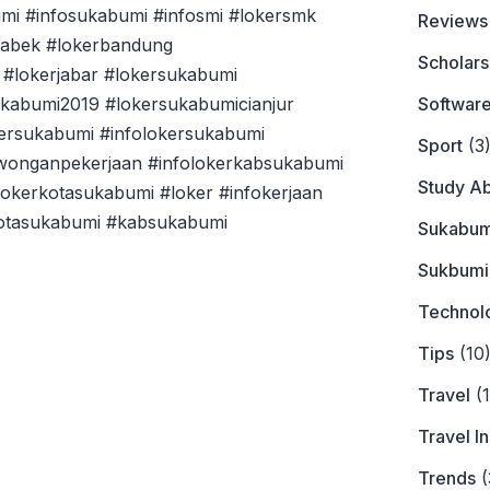
mi #infosukabumi #infosmi #lokersmk
Reviews
tabek #lokerbandung
Scholars
#lokerjabar #lokersukabumi
Softwar
ukabumi2019 #lokersukabumicianjur
ersukabumi #infolokersukabumi
Sport
(3
owonganpekerjaan #infolokerkabsukabumi
Study A
okerkotasukabumi #loker #infokerjaan
kotasukabumi #kabsukabumi
Sukabum
Sukbumi
Technol
Tips
(10
Travel
(1
Travel I
Trends
(