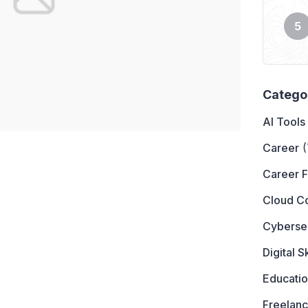
Catego
AI Tools
Career
(
Career 
Cloud C
Cyberse
Digital Sk
Educati
Freelanc