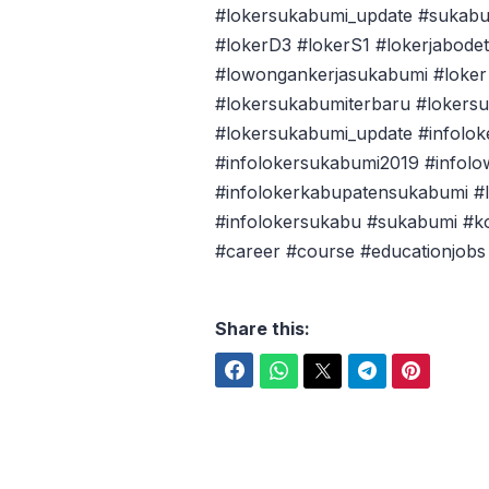
#lokersukabumi_update #sukabu
#lokerD3 #lokerS1 #lokerjabode
#lowongankerjasukabumi #loker 
#lokersukabumiterbaru #lokers
#lokersukabumi_update #infolok
#infolokersukabumi2019 #infol
#infolokerkabupatensukabumi #l
#infolokersukabu #sukabumi #
#career #course #educationjobs
Share this:
Facebook
WhatsApp
Twitter
Telegram
Pinterest