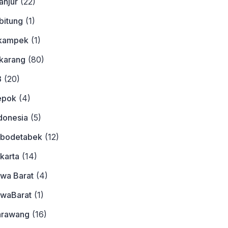
anjur
(22)
bitung
(1)
ikampek
(1)
ikarang
(80)
3
(20)
epok
(4)
donesia
(5)
abodetabek
(12)
karta
(14)
awa Barat
(4)
awaBarat
(1)
arawang
(16)