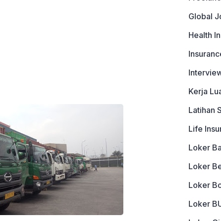
Global J
Health I
Insuranc
Intervie
Kerja Lu
Latihan 
Life Ins
Loker B
Loker B
Loker B
Loker 