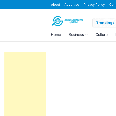
About
Advertise
Privacy Policy
Con
Blending the Virtual and the Real
Trending :
Home
Business
Culture