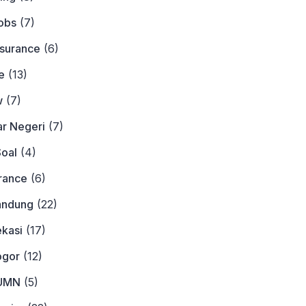
obs
(7)
nsurance
(6)
e
(13)
w
(7)
ar Negeri
(7)
Soal
(4)
urance
(6)
andung
(22)
ekasi
(17)
ogor
(12)
BUMN
(5)