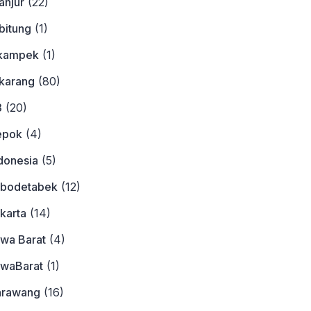
anjur
(22)
bitung
(1)
ikampek
(1)
ikarang
(80)
3
(20)
epok
(4)
donesia
(5)
abodetabek
(12)
karta
(14)
awa Barat
(4)
awaBarat
(1)
arawang
(16)