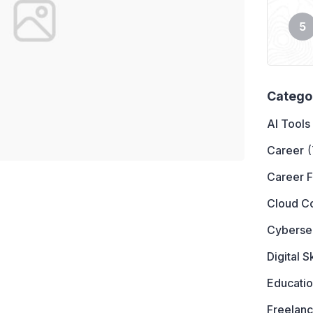
Catego
AI Tools
Career
(
Career 
Cloud C
Cyberse
Digital Sk
Educati
Freelanc