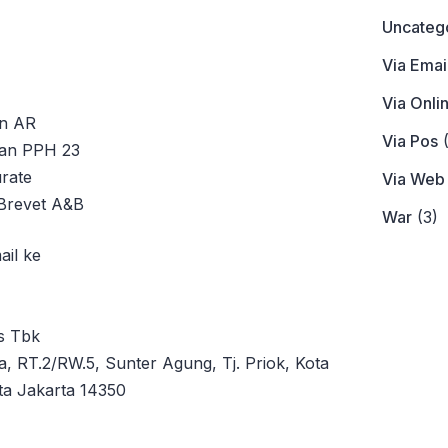
Uncateg
Via Emai
Via Onli
an AR
Via Pos
(
an PPH 23
rate
Via Web
 Brevet A&B
War
(3)
ail ke
s Tbk
, RT.2/RW.5, Sunter Agung, Tj. Priok, Kota
ta Jakarta 14350