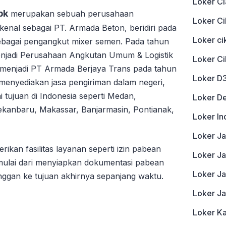
Loker Ci
bk
merupakan sebuah perusahaan
Loker Ci
enal sebagai PT. Armada Beton, beridiri pada
Loker c
ebagai pengangkut mixer semen. Pada tahun
njadi Perusahaan Angkutan Umum & Logistik
Loker C
njadi PT Armada Berjaya Trans pada tahun
Loker D
menyediakan jasa pengiriman dalam negeri,
 tujuan di Indonesia seperti Medan,
Loker D
kanbaru, Makassar, Banjarmasin, Pontianak,
Loker In
Loker J
kan fasilitas layanan seperti izin pabean
Loker Ja
mulai dari menyiapkan dokumentasi pabean
Loker J
ggan ke tujuan akhirnya sepanjang waktu.
Loker J
Loker K