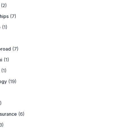
(2)
hips
(7)
e
(1)
)
broad
(7)
i
(1)
(1)
ogy
(19)
)
)
nsurance
(6)
3)