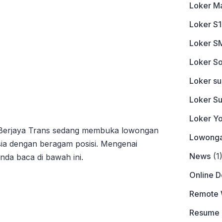
Loker M
Loker S1
Loker S
Loker So
Loker s
Loker S
Loker Y
 Berjaya Trans sedang membuka lowongan
Lowonga
sia dengan beragam posisi. Mengenai
News
(1
nda baca di bawah ini.
Online 
Remote 
Resume