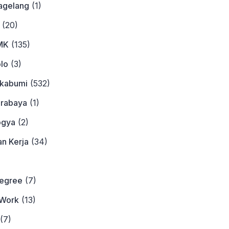
agelang
(1)
(20)
MK
(135)
lo
(3)
ukabumi
(532)
urabaya
(1)
ogya
(2)
n Kerja
(34)
)
Degree
(7)
Work
(13)
(7)