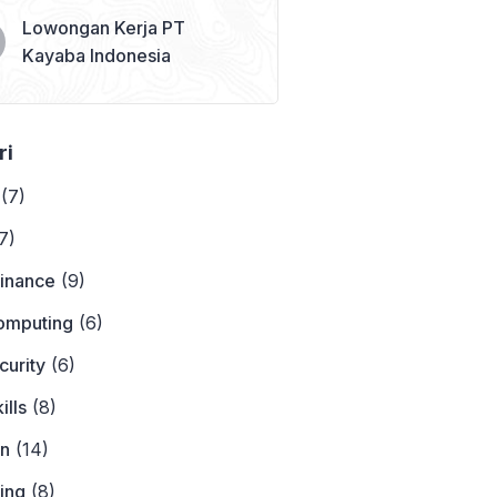
Lowongan Kerja PT
Kayaba Indonesia
ri
(7)
7)
Finance
(9)
omputing
(6)
curity
(6)
ills
(8)
on
(14)
ing
(8)