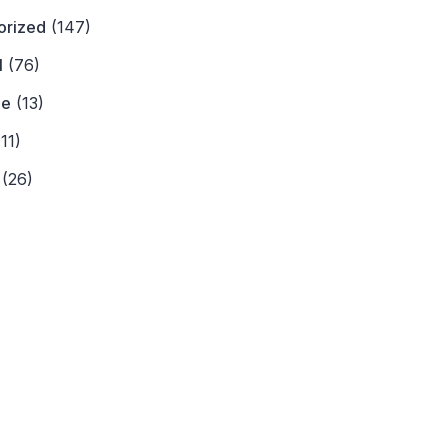
orized
(147)
l
(76)
ne
(13)
11)
(26)