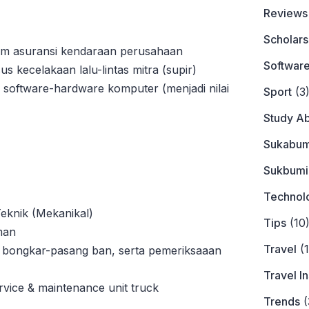
Reviews
Scholars
m asuransi kendaraan perusahaan
Softwar
kecelakaan lalu-lintas mitra (supir)
 software-hardware komputer (menjadi nilai
Sport
(3
Study A
Sukabum
Sukbumi
Technol
eknik (Mekanikal)
Tips
(10
man
Travel
(1
bongkar-pasang ban, serta pemeriksaaan
Travel I
ice & maintenance unit truck
Trends
(