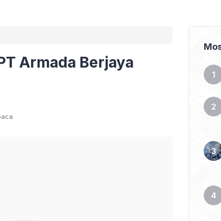
Mos
PT Armada Berjaya
baca