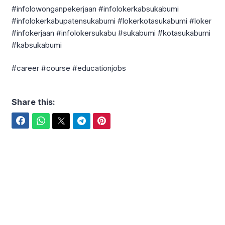
#infolowonganpekerjaan #infolokerkabsukabumi
#infolokerkabupatensukabumi #lokerkotasukabumi #loker
#infokerjaan #infolokersukabu #sukabumi #kotasukabumi
#kabsukabumi
#career #course #educationjobs
Share this:
Facebook
WhatsApp
Twitter
Telegram
Pinterest