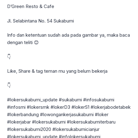
D’Green Resto & Cafe
Jl. Selabintana No. 54 Sukabumi
Info dan ketentuan sudah ada pada gambar ya, maka baca
dengan teliti 😊
👇
Like, Share & tag teman mu yang belum bekerja
👇
#lokersukabumi_update #sukabumi #infosukabumi
#infosmi #lokersmk #lokerD3 #lokerS1 #lokerjabodetabek
#lokerbandung #lowongankerjasukabumi #loker
#lokerjabar #lokersukabumi #lokersukabumiterbaru
#lokersukabumi2020 #lokersukabumicianjur
#lokersukabumi_update #infolokersukabumi