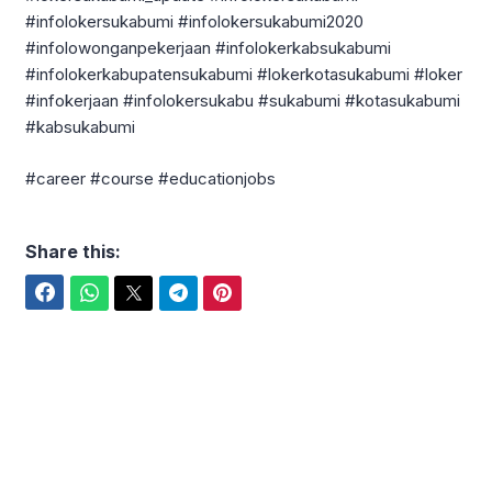
#infolokersukabumi #infolokersukabumi2020
#infolowonganpekerjaan #infolokerkabsukabumi
#infolokerkabupatensukabumi #lokerkotasukabumi #loker
#infokerjaan #infolokersukabu #sukabumi #kotasukabumi
#kabsukabumi
#career #course #educationjobs
Share this:
Facebook
WhatsApp
Twitter
Telegram
Pinterest