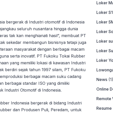
Loker M
Loker S1
Loker S
 bergerak di Industri otomotif di Indonesia
njangkau seluruh nusantara hingga dunia
Loker So
eras tak kan menghianati hasil”, membuat PT
Loker s
tak sekedar membangun bisnisnya tetapi juga
ahteraan masyarakat dengan berbagai macam
Loker S
una serta inovatif. PT Fukoku Tokai Rubber
Loker Y
aan yang memiliki lokasi di kawasan Industri
k berdiri sejak tahun 1997 silam, PT Fukoku
Lowonga
memproduksi berbagai macam suku cadang
News
(1
n berbagai standar ISO yang dimiliki
Online 
 Industri Otomotif di Indonesia.
Remote 
ber Indonesia bergerak di bidang Industri
Resume
ubber dan Produsen Puli, Peredam, untuk