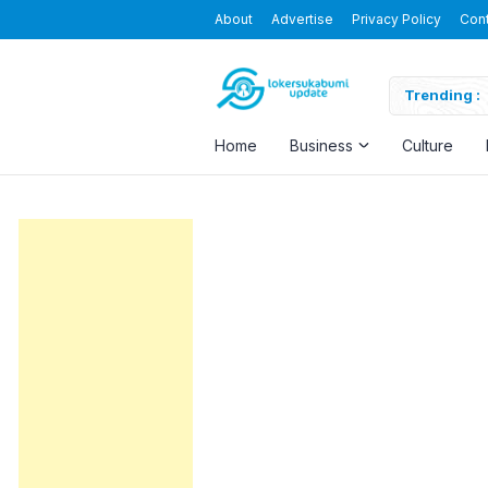
About
Advertise
Privacy Policy
Con
Blending the Virtual and the Real
Trending :
Home
Business
Culture