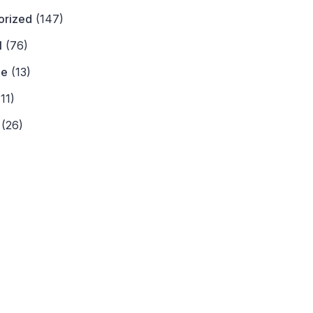
orized
(147)
l
(76)
ne
(13)
11)
(26)