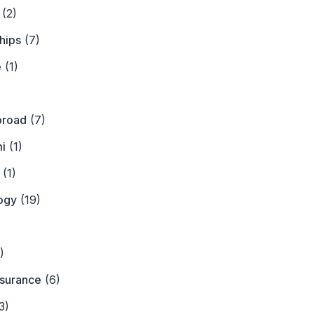
(2)
hips
(7)
e
(1)
)
broad
(7)
i
(1)
(1)
ogy
(19)
)
)
nsurance
(6)
3)