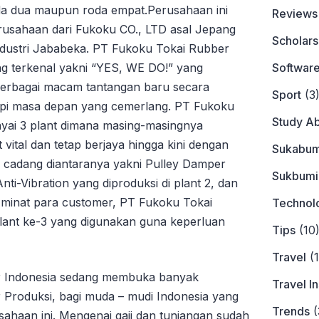
oda dua maupun roda empat.Perusahaan ini
Reviews
usahaan dari Fukoku CO., LTD asal Jepang
Scholars
ndustri Jababeka. PT Fukoku Tokai Rubber
Softwar
ng terkenal yakni “YES, WE DO!” yang
berbagai macam tantangan baru secara
Sport
(3
pi masa depan yang cemerlang. PT Fukoku
Study A
yai 3 plant dimana masing-masingnya
ital dan tetap berjaya hingga kini dengan
Sukabum
cadang diantaranya yakni Pulley Damper
Sukbumi
Anti-Vibration yang diproduksi di plant 2, dan
 minat para customer, PT Fukoku Tokai
Technol
ant ke-3 yang digunakan guna keperluan
Tips
(10
Travel
(1
er Indonesia sedang membuka banyak
Travel I
 Produksi, bagi muda – mudi Indonesia yang
Trends
(
sahaan ini. Mengenai gaji dan tunjangan sudah