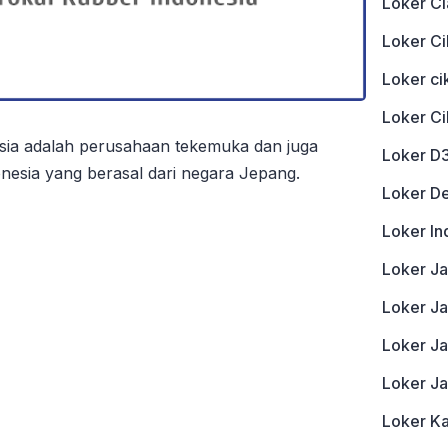
Loker Ci
Loker Ci
Loker c
Loker C
sia adalah perusahaan tekemuka dan juga
Loker D
donesia yang berasal dari negara Jepang.
Loker D
Loker In
Loker J
Loker Ja
Loker J
Loker J
Loker K