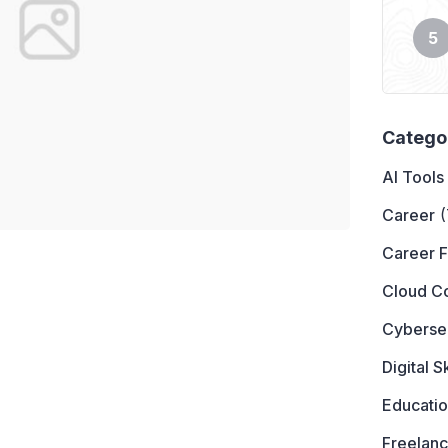
Catego
AI Tools
Career
(
Career 
Cloud C
Cyberse
Digital Sk
Educati
Freelanc