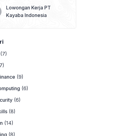
Lowongan Kerja PT
Kayaba Indonesia
ri
(7)
7)
Finance
(9)
omputing
(6)
curity
(6)
ills
(8)
on
(14)
ing
(8)