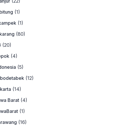
anjur
(22)
bitung
(1)
ikampek
(1)
ikarang
(80)
3
(20)
epok
(4)
donesia
(5)
abodetabek
(12)
karta
(14)
awa Barat
(4)
awaBarat
(1)
arawang
(16)