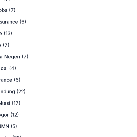
obs
(7)
nsurance
(6)
e
(13)
w
(7)
ar Negeri
(7)
Soal
(4)
urance
(6)
andung
(22)
ekasi
(17)
ogor
(12)
BUMN
(5)