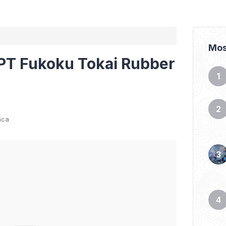
Mos
PT Fukoku Tokai Rubber
aca