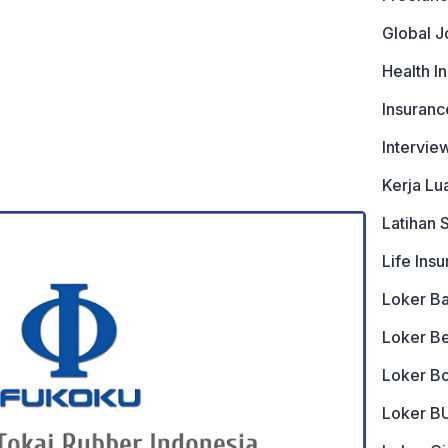
Global J
Health I
Insuranc
Intervie
Kerja Lu
Latihan 
Life Ins
Loker B
Loker B
Loker B
Loker 