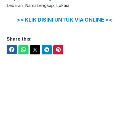
Lebaran_NamaLengkap_Lokasi
>> KLIK DISINI UNTUK VIA ONLINE <<
Share this:
Facebook
WhatsApp
Twitter
Telegram
Pinterest