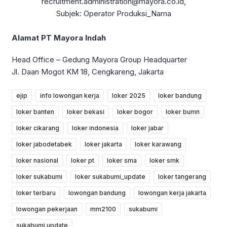
recruitment.administration@mayora.co.id,
Subjek: Operator Produksi_Nama
Alamat PT Mayora Indah
Head Office – Gedung Mayora Group Headquarter
Jl. Daan Mogot KM 18, Cengkareng, Jakarta
ejip
info lowongan kerja
loker 2025
loker bandung
loker banten
loker bekasi
loker bogor
loker bumn
loker cikarang
loker indonesia
loker jabar
loker jabodetabek
loker jakarta
loker karawang
loker nasional
loker pt
loker sma
loker smk
loker sukabumi
loker sukabumi_update
loker tangerang
loker terbaru
lowongan bandung
lowongan kerja jakarta
lowongan pekerjaan
mm2100
sukabumi
sukabumi update