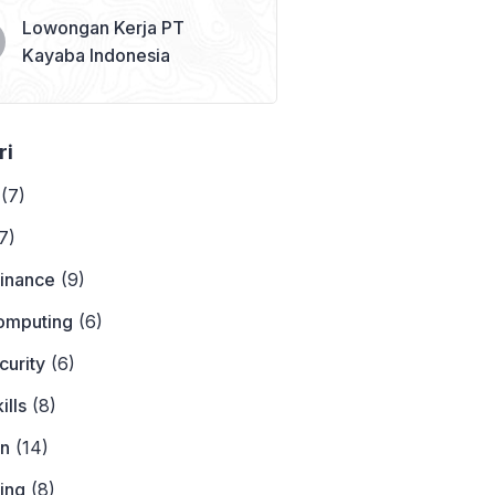
Lowongan Kerja PT
Kayaba Indonesia
ri
(7)
7)
Finance
(9)
omputing
(6)
curity
(6)
ills
(8)
on
(14)
ing
(8)