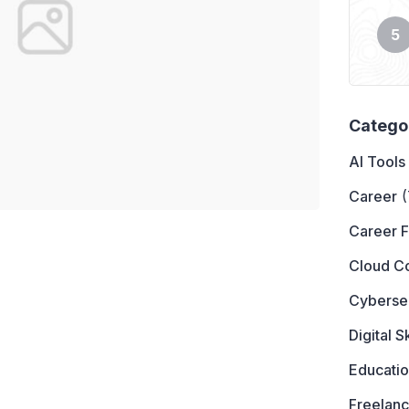
Catego
AI Tools
Career
(
Career 
Cloud C
Cyberse
Digital Sk
Educati
Freelanc