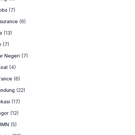
obs
(7)
nsurance
(6)
e
(13)
w
(7)
ar Negeri
(7)
Soal
(4)
urance
(6)
andung
(22)
ekasi
(17)
ogor
(12)
BUMN
(5)