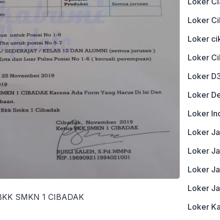
Loker Ci
Loker Ci
Loker c
Loker C
Loker D
Loker D
Loker In
Loker J
Loker Ja
Loker J
Loker J
a BKK SMKN 1 CIBADAK
Loker K