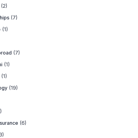
(2)
hips
(7)
e
(1)
)
broad
(7)
i
(1)
(1)
ogy
(19)
)
)
nsurance
(6)
3)