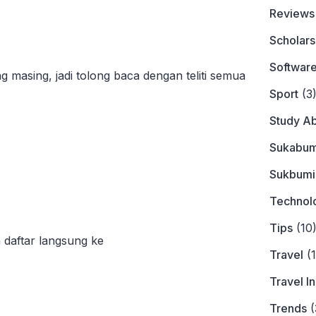
Reviews
Scholars
Softwar
ing masing, jadi tolong baca dengan teliti semua
Sport
(3
Study A
Sukabum
Sukbumi
Technol
Tips
(10
n daftar langsung ke
Travel
(1
Travel I
Trends
(