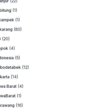
anjur
(22)
bitung
(1)
ikampek
(1)
ikarang
(80)
3
(20)
epok
(4)
donesia
(5)
abodetabek
(12)
karta
(14)
awa Barat
(4)
awaBarat
(1)
arawang
(16)