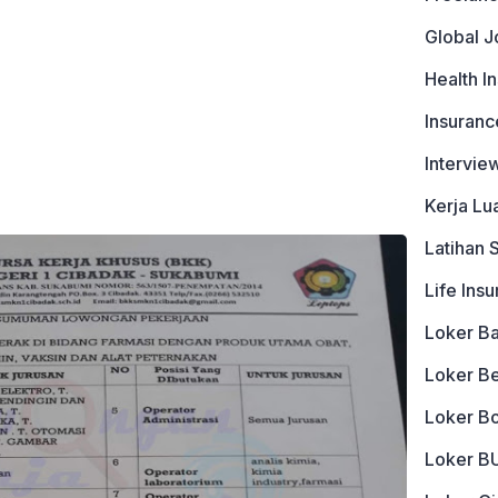
Global J
Health I
Insuranc
Intervie
Kerja Lu
Latihan 
Life Ins
Loker B
Loker B
Loker B
Loker 