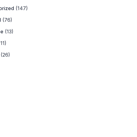
orized
(147)
l
(76)
ne
(13)
11)
(26)