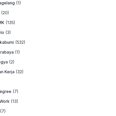
agelang
(1)
(20)
MK
(135)
lo
(3)
ukabumi
(532)
urabaya
(1)
ogya
(2)
n Kerja
(32)
)
Degree
(7)
Work
(13)
(7)