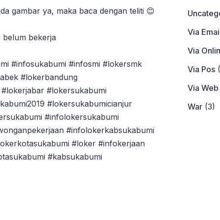
da gambar ya, maka baca dengan teliti 😊
Uncateg
Via Emai
g belum bekerja
Via Onli
mi #infosukabumi #infosmi #lokersmk
Via Pos
(
tabek #lokerbandung
Via Web
#lokerjabar #lokersukabumi
ukabumi2019 #lokersukabumicianjur
War
(3)
ersukabumi #infolokersukabumi
owonganpekerjaan #infolokerkabsukabumi
okerkotasukabumi #loker #infokerjaan
kotasukabumi #kabsukabumi