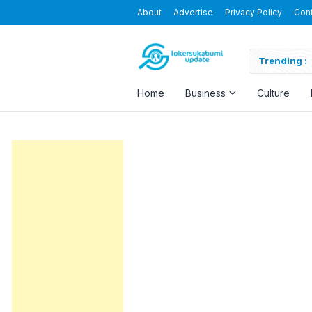
About
Advertise
Privacy Policy
Con
Indah Tbk
Trending :
Home
Business
Culture