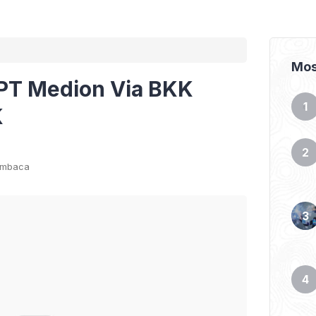
Mos
PT Medion Via BKK
K
embaca