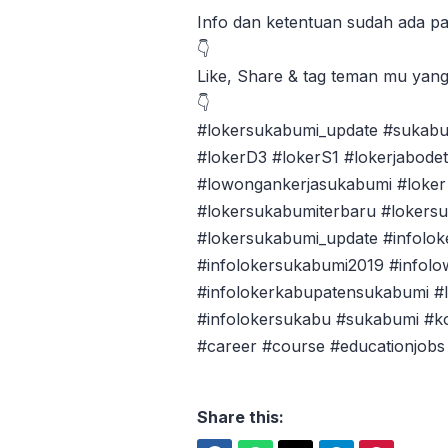
Info dan ketentuan sudah ada pa
👇
Like, Share & tag teman mu yan
👇
#lokersukabumi_update #sukabu
#lokerD3 #lokerS1 #lokerjabode
#lowongankerjasukabumi #loker 
#lokersukabumiterbaru #lokers
#lokersukabumi_update #infolok
#infolokersukabumi2019 #infol
#infolokerkabupatensukabumi #l
#infolokersukabu #sukabumi #
#career #course #educationjobs
Share this: