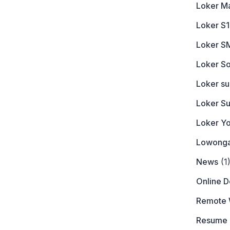
Loker M
Loker S1
Loker S
Loker So
Loker s
Loker S
Loker Y
Lowonga
News
(1
Online 
Remote 
Resume