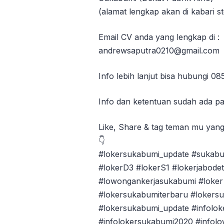
(alamat lengkap akan di kabari st
Email CV anda yang lengkap di :
andrewsaputra0210@gmail.com
Info lebih lanjut bisa hubungi 0
Info dan ketentuan sudah ada p
Like, Share & tag teman mu yan
👇
#lokersukabumi_update #sukabu
#lokerD3 #lokerS1 #lokerjabode
#lowongankerjasukabumi #loker 
#lokersukabumiterbaru #lokers
#lokersukabumi_update #infolok
#infolokersukabumi2020 #infol