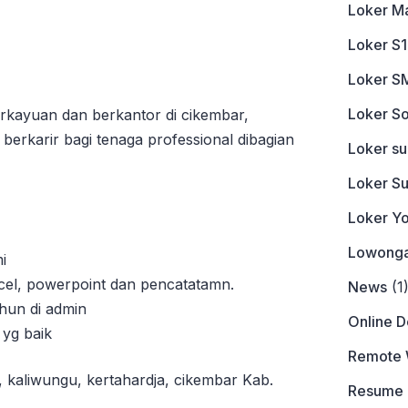
Loker M
Loker S1
Loker S
Loker So
rkayuan dan berkantor di cikembar,
rkarir bagi tenaga professional dibagian
Loker s
Loker S
Loker Y
Lowonga
i
el, powerpoint dan pencatatamn.
News
(1
hun di admin
Online 
yg baik
Remote 
, kaliwungu, kertahardja, cikembar Kab.
Resume