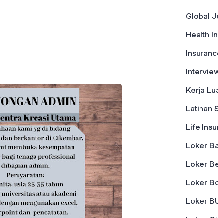
Global J
Health I
Insuranc
Intervie
Kerja Lu
Latihan 
Life Ins
Loker B
Loker B
Loker B
Loker 