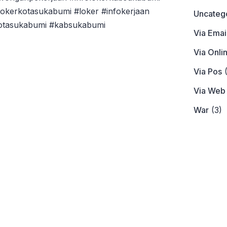
okerkotasukabumi #loker #infokerjaan
Uncateg
kotasukabumi #kabsukabumi
Via Emai
Via Onli
Via Pos
(
Via Web
War
(3)