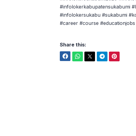
#infolokerkabupatensukabumi #l
#infolokersukabu #sukabumi #
#career #course #educationjobs
Share this:
Facebook
WhatsApp
Twitter
Telegram
Pinterest