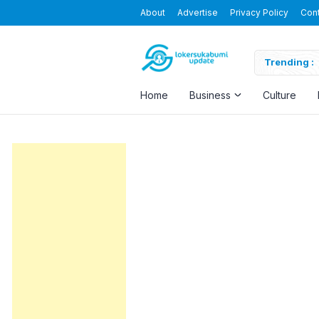
About
Advertise
Privacy Policy
Con
Blending the Virtual and the Real
Trending :
Home
Business
Culture