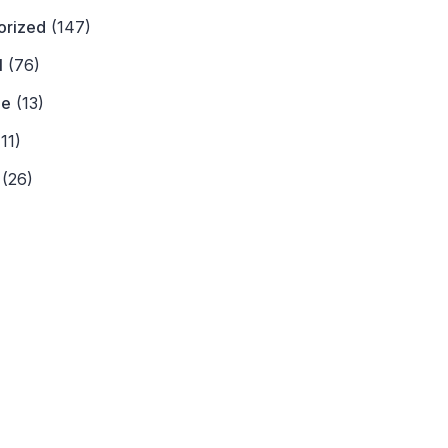
orized
(147)
l
(76)
ne
(13)
11)
(26)