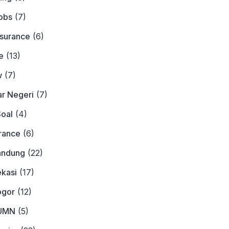
obs
(7)
nsurance
(6)
e
(13)
w
(7)
ar Negeri
(7)
Soal
(4)
urance
(6)
andung
(22)
ekasi
(17)
ogor
(12)
BUMN
(5)