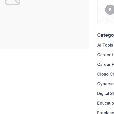
Catego
AI Tools
Career
(
Career 
Cloud C
Cyberse
Digital Sk
Educati
Freelanc