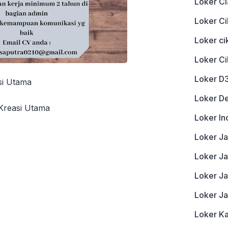
Loker Ci
Loker Ci
Loker c
Loker C
Loker D
si Utama
Loker D
Kreasi Utama
Loker In
Loker J
Loker Ja
Loker J
Loker J
Loker K