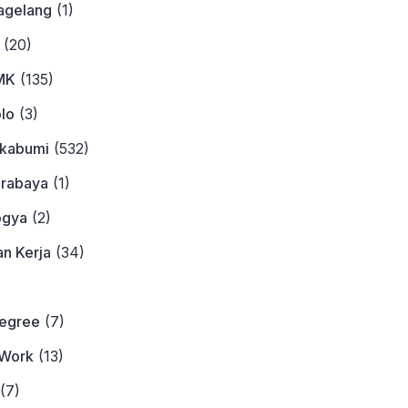
agelang
(1)
(20)
MK
(135)
lo
(3)
ukabumi
(532)
urabaya
(1)
ogya
(2)
n Kerja
(34)
)
Degree
(7)
Work
(13)
(7)