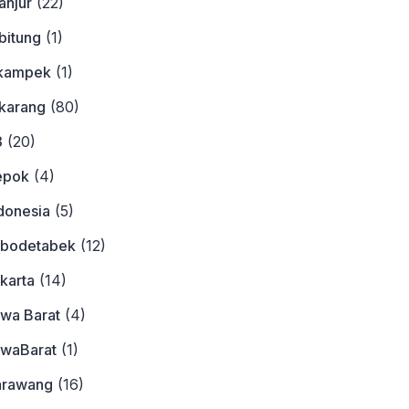
anjur
(22)
bitung
(1)
ikampek
(1)
ikarang
(80)
3
(20)
epok
(4)
donesia
(5)
abodetabek
(12)
karta
(14)
awa Barat
(4)
awaBarat
(1)
arawang
(16)