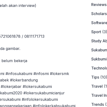
Reviews
elah akan interview)
Scholars
Softwar
Sport
(3
85721061878 / 0811171713
Study A
ada gambar.
Sukabum
Sukbumi
g belum bekerja
Technol
mi #infosukabumi #infosmi #lokersmk
Tips
(10
tabek #lokerbandung
Travel
(1
#lokerjabar #lokersukabumi
ukabumi2020 #lokersukabumicianjur
Travel I
ersukabumi #infolokersukabumi
Trends
(
owonganpekerjaan #infolokerkabsukabumi