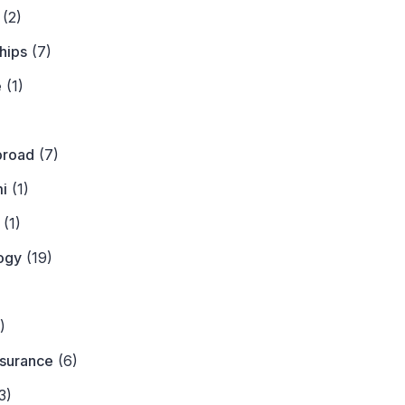
(2)
hips
(7)
e
(1)
)
broad
(7)
i
(1)
(1)
ogy
(19)
)
)
nsurance
(6)
3)