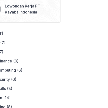
Lowongan Kerja PT
Kayaba Indonesia
ri
(7)
7)
Finance
(9)
omputing
(6)
curity
(6)
ills
(8)
on
(14)
ing
(8)