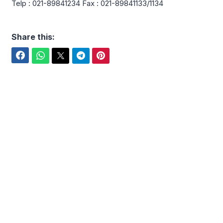
Telp : 021-89841234 Fax : 021-89841133/1134
Share this:
Facebook
WhatsApp
Twitter
Telegram
Pinterest