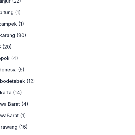
anjur
(22)
bitung
(1)
ikampek
(1)
ikarang
(80)
3
(20)
epok
(4)
donesia
(5)
abodetabek
(12)
karta
(14)
awa Barat
(4)
awaBarat
(1)
arawang
(16)