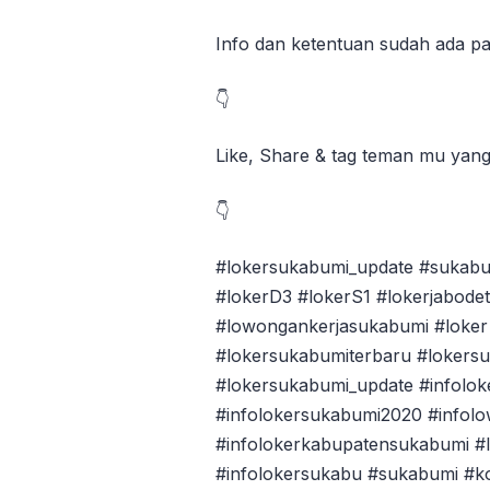
Info dan ketentuan sudah ada pa
👇
Like, Share & tag teman mu yan
👇
#lokersukabumi_update #sukabu
#lokerD3 #lokerS1 #lokerjabode
#lowongankerjasukabumi #loker 
#lokersukabumiterbaru #lokers
#lokersukabumi_update #infolok
#infolokersukabumi2020 #infol
#infolokerkabupatensukabumi #l
#infolokersukabu #sukabumi #