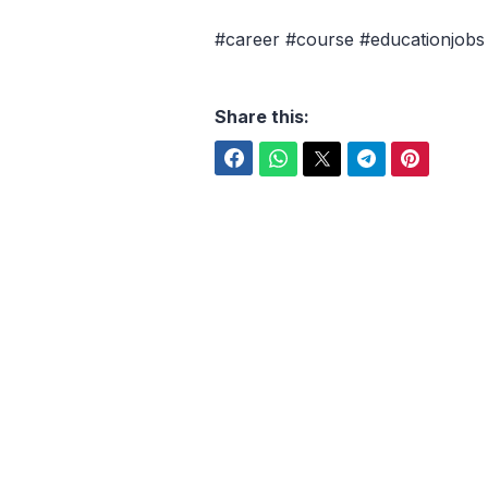
#career #course #educationjobs
Share this:
Facebook
WhatsApp
Twitter
Telegram
Pinterest