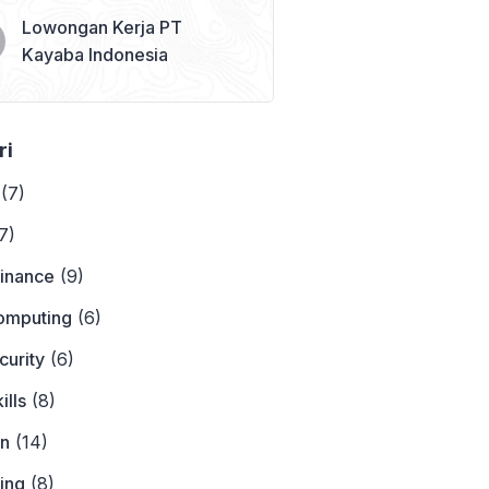
Lowongan Kerja PT
Kayaba Indonesia
ri
(7)
7)
Finance
(9)
omputing
(6)
curity
(6)
ills
(8)
on
(14)
ing
(8)