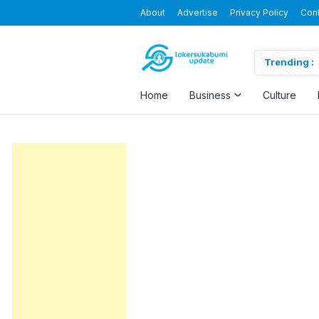
About
Advertise
Privacy Policy
Con
Blending the Virtual and the Real
Trending :
Home
Business
Culture