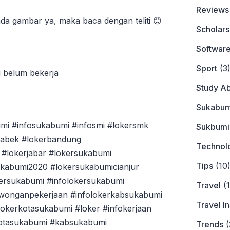
Reviews
da gambar ya, maka baca dengan teliti 😊
Scholars
Softwar
Sport
(3
g belum bekerja
Study A
Sukabum
mi #infosukabumi #infosmi #lokersmk
Sukbumi
tabek #lokerbandung
Technol
#lokerjabar #lokersukabumi
Tips
(10
ukabumi2020 #lokersukabumicianjur
ersukabumi #infolokersukabumi
Travel
(1
owonganpekerjaan #infolokerkabsukabumi
Travel I
okerkotasukabumi #loker #infokerjaan
kotasukabumi #kabsukabumi
Trends
(