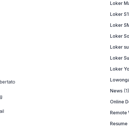
Loker M
Loker S1
Loker S
Loker So
Loker s
Loker S
Loker Y
Lowonga
bertato
News
(1
ng
Online 
ail
Remote 
Resume