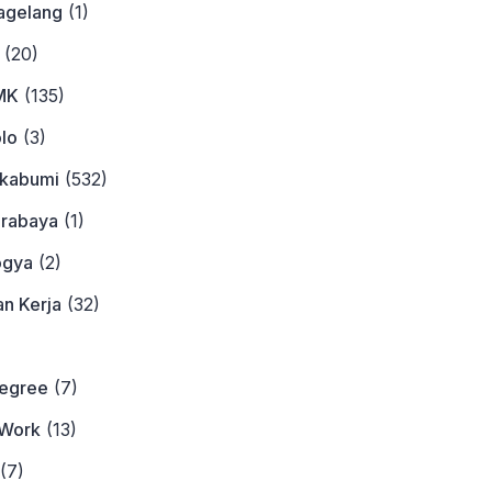
agelang
(1)
(20)
MK
(135)
lo
(3)
ukabumi
(532)
urabaya
(1)
ogya
(2)
n Kerja
(32)
)
Degree
(7)
Work
(13)
(7)