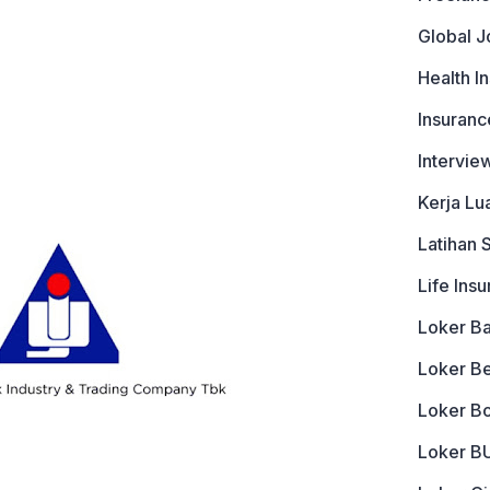
Global J
Health I
Insuranc
Intervie
Kerja Lu
Latihan 
Life Ins
Loker B
Loker B
Loker B
Loker 