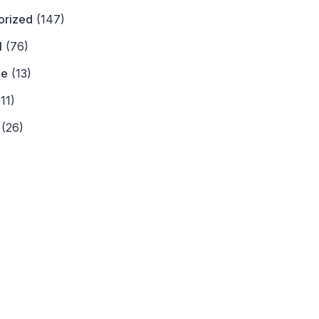
orized
(147)
l
(76)
ne
(13)
11)
(26)