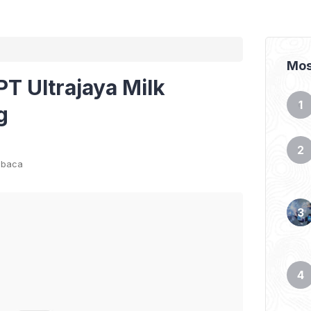
Mos
T Ultrajaya Milk
g
mbaca