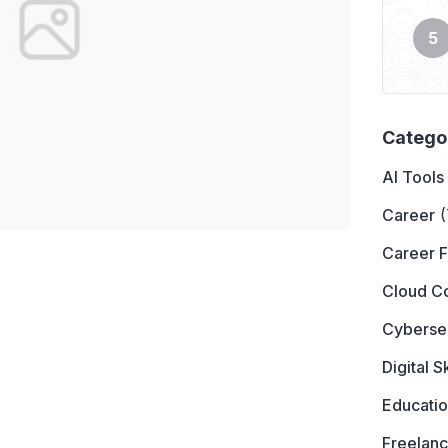
Catego
AI Tools
Career
(
Career 
Cloud C
Cyberse
Digital Sk
Educati
Freelanc