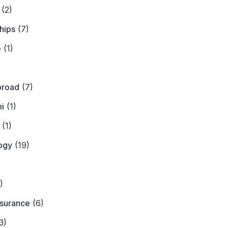
(2)
hips
(7)
e
(1)
)
broad
(7)
i
(1)
(1)
ogy
(19)
)
)
nsurance
(6)
3)