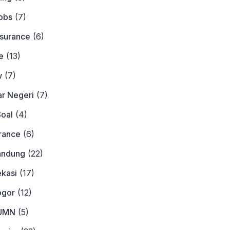
obs
(7)
nsurance
(6)
e
(13)
w
(7)
ar Negeri
(7)
Soal
(4)
urance
(6)
andung
(22)
ekasi
(17)
ogor
(12)
BUMN
(5)