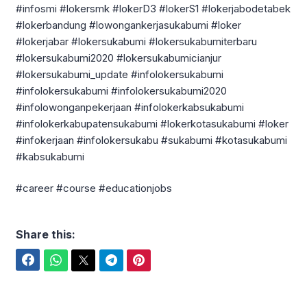
#infosmi #lokersmk #lokerD3 #lokerS1 #lokerjabodetabek
#lokerbandung #lowongankerjasukabumi #loker
#lokerjabar #lokersukabumi #lokersukabumiterbaru
#lokersukabumi2020 #lokersukabumicianjur
#lokersukabumi_update #infolokersukabumi
#infolokersukabumi #infolokersukabumi2020
#infolowonganpekerjaan #infolokerkabsukabumi
#infolokerkabupatensukabumi #lokerkotasukabumi #loker
#infokerjaan #infolokersukabu #sukabumi #kotasukabumi
#kabsukabumi
#career #course #educationjobs
Share this:
Facebook
WhatsApp
Twitter
Telegram
Pinterest