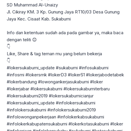
SD Muhammad Al-Unaizy
Jl. Cikiray KM. 3 Kp. Gunung Jaya RT10/03 Desa Gunung
Jaya Kec. Cisaat Kab. Sukabumi
Info dan ketentuan sudah ada pada gambar ya, maka baca
dengan teliti 😊
👇
Like, Share & tag teman mu yang belum bekerja
👇
#lokersukabumi_update #sukabumi #infosukabumi
#infosmi #lokersmk #lokerD3 #lokerS1 #lokerjabodetabek
#lokerbandung #lowongankerjasukabumi #loker
#lokerjabar #lokersukabumi #lokersukabumiterbaru
#lokersukabumi2019 #lokersukabumicianjur
#lokersukabumi_update #infolokersukabumi
#infolokersukabumi #infolokersukabumi2019
#infolowonganpekerjaan #infolokerkabsukabumi
#infolokerkabupatensukabumi #lokerkotasukabumi #loker
#infokerjaan #infolokersukabu #sukabumi #kotasukabumi