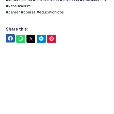
#kabsukabumi
#career #course #educationjobs
Share this:
Facebook
WhatsApp
Twitter
Telegram
Pinterest