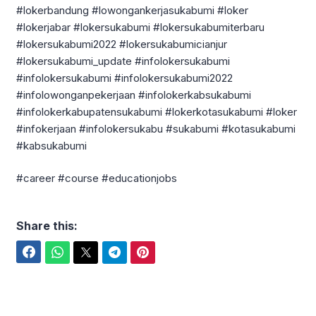
#lokerbandung #lowongankerjasukabumi #loker
#lokerjabar #lokersukabumi #lokersukabumiterbaru
#lokersukabumi2022 #lokersukabumicianjur
#lokersukabumi_update #infolokersukabumi
#infolokersukabumi #infolokersukabumi2022
#infolowonganpekerjaan #infolokerkabsukabumi
#infolokerkabupatensukabumi #lokerkotasukabumi #loker
#infokerjaan #infolokersukabu #sukabumi #kotasukabumi
#kabsukabumi
#career #course #educationjobs
Share this:
Facebook
WhatsApp
Twitter
Telegram
Pinterest