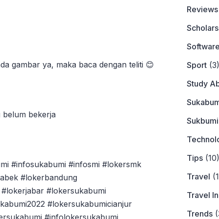
Reviews
Scholars
Softwar
da gambar ya, maka baca dengan teliti 😊
Sport
(3
Study A
Sukabum
g belum bekerja
Sukbumi
Technol
Tips
(10
mi #infosukabumi #infosmi #lokersmk
Travel
(1
tabek #lokerbandung
#lokerjabar #lokersukabumi
Travel I
ukabumi2022 #lokersukabumicianjur
Trends
(
ersukabumi #infolokersukabumi