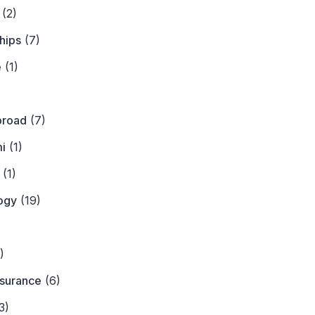
(2)
hips
(7)
e
(1)
)
broad
(7)
i
(1)
(1)
ogy
(19)
)
)
nsurance
(6)
3)