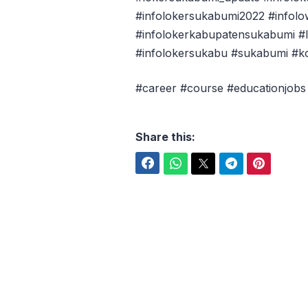
#infolokersukabumi2022 #infol
#infolokerkabupatensukabumi #l
#infolokersukabu #sukabumi #
#career #course #educationjob
Share this:
Facebook
WhatsApp
Twitter
Telegram
Pinterest