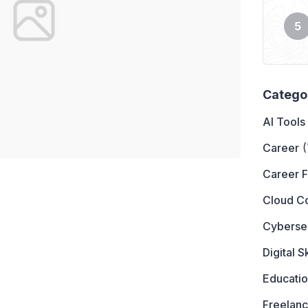
Catego
AI Tools
Career
(
Career 
Cloud C
Cyberse
Digital Sk
Educati
Freelanc