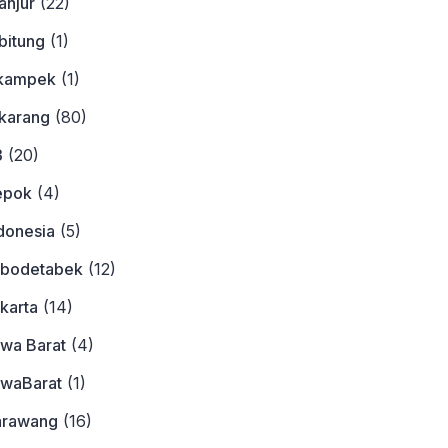
anjur
(22)
bitung
(1)
ikampek
(1)
ikarang
(80)
3
(20)
epok
(4)
donesia
(5)
abodetabek
(12)
karta
(14)
awa Barat
(4)
awaBarat
(1)
arawang
(16)