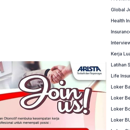
Global J
Health I
Insuranc
Intervie
Kerja Lu
Latihan 
Life Ins
Loker B
Loker B
Loker B
Loker 