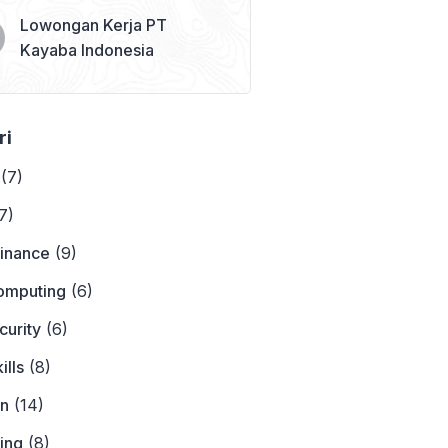
Lowongan Kerja PT
Kayaba Indonesia
ri
(7)
7)
Finance
(9)
omputing
(6)
curity
(6)
ills
(8)
on
(14)
ing
(8)