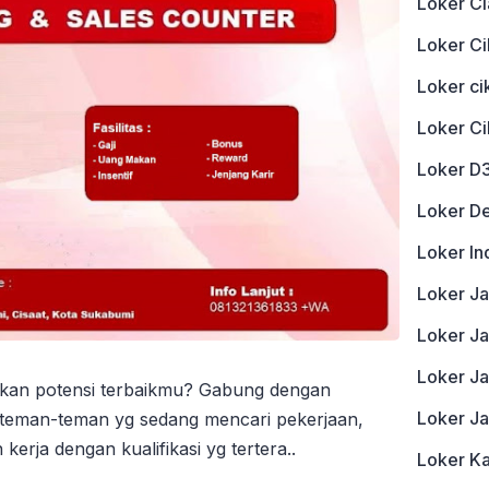
Loker Ci
Loker Ci
Loker c
Loker C
Loker D
Loker D
Loker In
Loker J
Loker Ja
Loker J
njukan potensi terbaikmu? Gabung dengan
Loker J
teman-teman yg sedang mencari pekerjaan,
rja dengan kualifikasi yg tertera..
Loker K