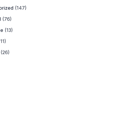
orized
(147)
l
(76)
ne
(13)
11)
(26)