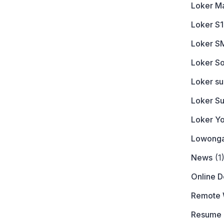
Loker M
Loker S1
Loker S
Loker So
Loker s
Loker S
Loker Y
Lowonga
News
(1
Online 
Remote 
Resume