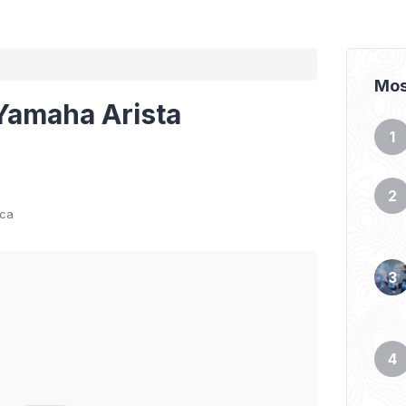
Mos
Yamaha Arista
aca