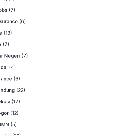
obs
(7)
nsurance
(6)
e
(13)
w
(7)
ar Negeri
(7)
Soal
(4)
urance
(6)
andung
(22)
ekasi
(17)
ogor
(12)
BUMN
(5)