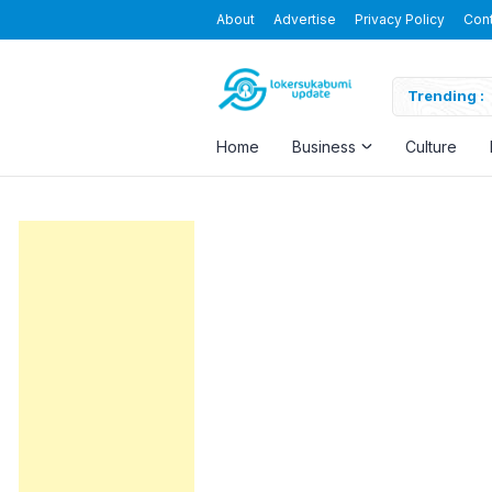
About
Advertise
Privacy Policy
Con
Blending the Virtual and the Real
Trending :
Home
Business
Culture