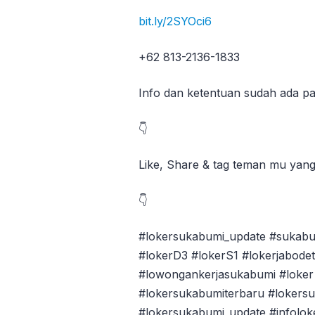
bit.ly/2SYOci6
+62 813-2136-1833
Info dan ketentuan sudah ada pa
👇
Like, Share & tag teman mu yan
👇
#lokersukabumi_update #sukabu
#lokerD3 #lokerS1 #lokerjabode
#lowongankerjasukabumi #loker 
#lokersukabumiterbaru #lokers
#lokersukabumi_update #infolok