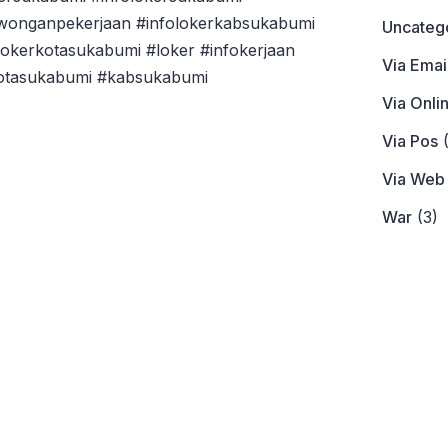
owonganpekerjaan #infolokerkabsukabumi
Uncateg
okerkotasukabumi #loker #infokerjaan
Via Emai
kotasukabumi #kabsukabumi
Via Onli
s
Via Pos
(
Via Web
War
(3)