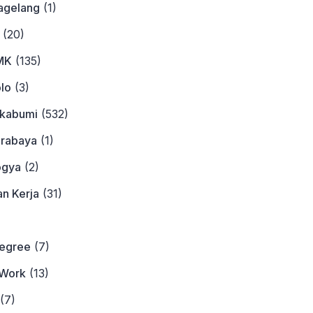
agelang
(1)
(20)
MK
(135)
lo
(3)
ukabumi
(532)
urabaya
(1)
ogya
(2)
n Kerja
(31)
)
Degree
(7)
Work
(13)
(7)