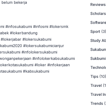
g belum bekerja
Reviews
Scholars
Softwar
mi #infosukabumi #infosmi #lokersmk
Sport
(3
tabek #lokerbandung
#lokerjabar #lokersukabumi
Study A
ukabumi2020 #lokersukabumicianjur
Sukabum
ersukabumi #infolokersukabumi
Sukbumi
owonganpekerjaan #infolokerkabsukabumi
okerkotasukabumi #loker #infokerjaan
Technol
kotasukabumi #kabsukabumi
Tips
(10
Travel
(1
Travel I
Trends
(