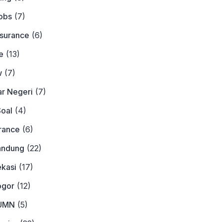
obs
(7)
nsurance
(6)
e
(13)
w
(7)
ar Negeri
(7)
Soal
(4)
urance
(6)
andung
(22)
ekasi
(17)
ogor
(12)
BUMN
(5)