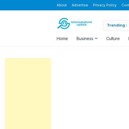
About
Advertise
Privacy Policy
Con
Blending the Virtual and the Real
Trending :
Home
Business
Culture