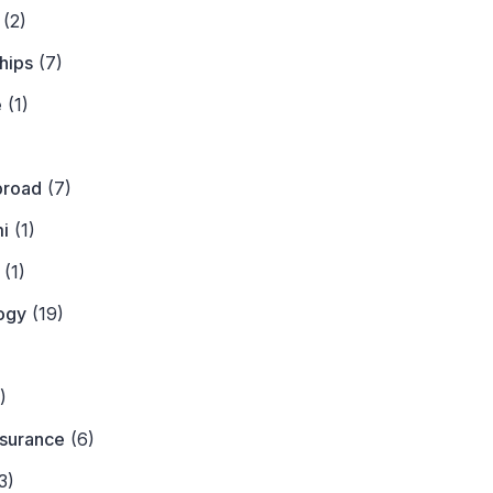
(2)
hips
(7)
e
(1)
)
broad
(7)
i
(1)
(1)
ogy
(19)
)
)
nsurance
(6)
3)