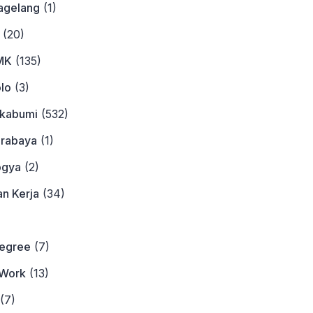
agelang
(1)
(20)
MK
(135)
lo
(3)
ukabumi
(532)
urabaya
(1)
ogya
(2)
n Kerja
(34)
)
Degree
(7)
Work
(13)
(7)