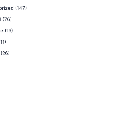
orized
(147)
l
(76)
ne
(13)
11)
(26)