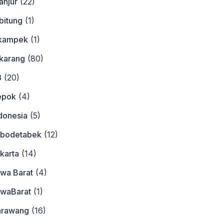
anjur
(22)
bitung
(1)
ikampek
(1)
ikarang
(80)
3
(20)
epok
(4)
donesia
(5)
abodetabek
(12)
karta
(14)
awa Barat
(4)
awaBarat
(1)
arawang
(16)