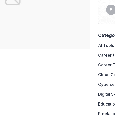
Catego
AI Tools
Career
(
Career 
Cloud C
Cyberse
Digital Sk
Educati
Freelanc