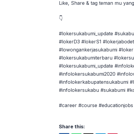
Like, Share & tag teman mu yan
👇
#lokersukabumi_update #sukabu
#lokerD3 #lokerS1 #lokerjabode
#lowongankerjasukabumi #loker 
#lokersukabumiterbaru #lokers
#lokersukabumi_update #infolok
#infolokersukabumi2020 #infol
#infolokerkabupatensukabumi #l
#infolokersukabu #sukabumi #
#career #course #educationjobs
Share this: