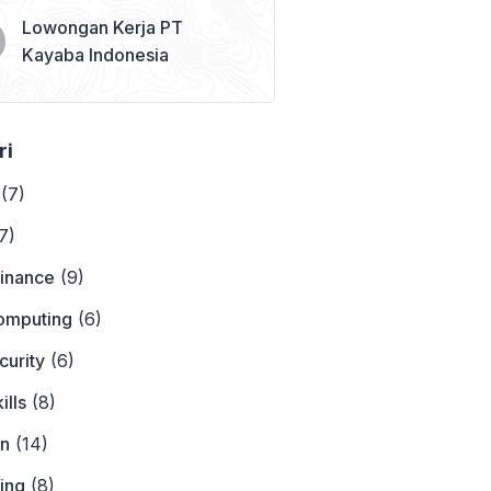
Lowongan Kerja PT
Kayaba Indonesia
ri
(7)
7)
Finance
(9)
omputing
(6)
curity
(6)
ills
(8)
on
(14)
ing
(8)