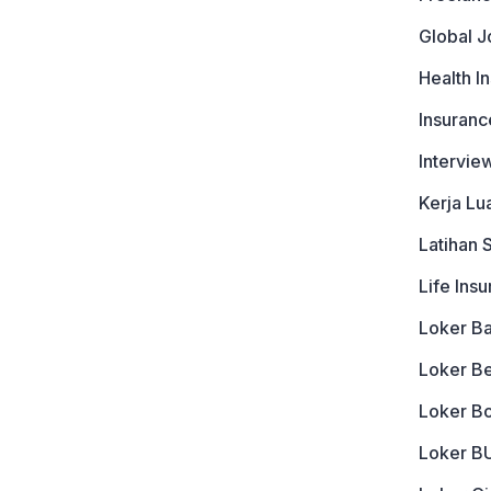
Global J
Health I
Insuranc
Intervie
Kerja Lu
Latihan 
Life Ins
Loker B
Loker B
Loker B
Loker 