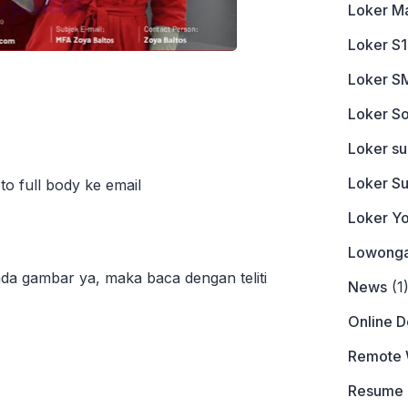
Loker M
Loker S1
Loker S
Loker So
Loker s
Loker S
o full body ke email
Loker Y
Lowonga
da gambar ya, maka baca dengan teliti
News
(1
Online 
Remote 
Resume