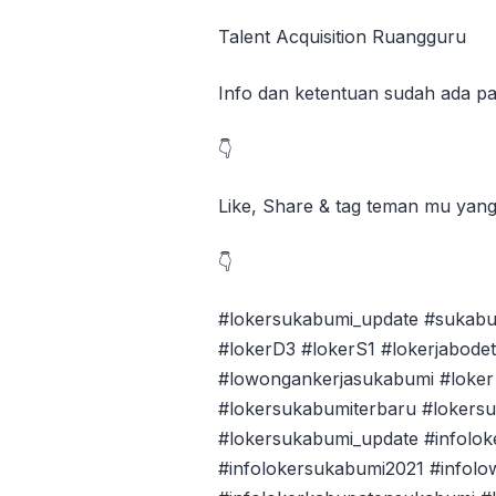
Talent Acquisition Ruangguru
Info dan ketentuan sudah ada pa
👇
Like, Share & tag teman mu yan
👇
#lokersukabumi_update #sukabu
#lokerD3 #lokerS1 #lokerjabode
#lowongankerjasukabumi #loker 
#lokersukabumiterbaru #lokers
#lokersukabumi_update #infolok
#infolokersukabumi2021 #infol