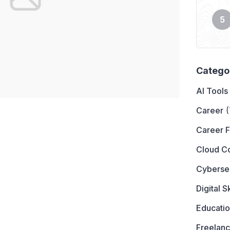
Catego
AI Tools
Career
(
Career 
Cloud C
Cyberse
Digital Sk
Educati
Freelanc