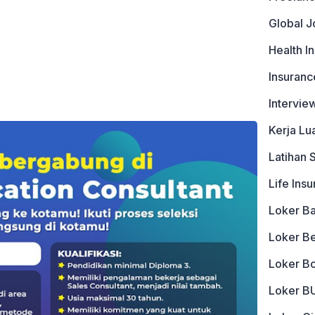
Global J
Health I
Insuranc
Intervie
Kerja Lu
Latihan 
Life Ins
Loker B
Loker B
Loker B
Loker 