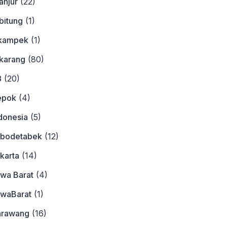
anjur
(22)
bitung
(1)
ikampek
(1)
ikarang
(80)
3
(20)
epok
(4)
donesia
(5)
abodetabek
(12)
karta
(14)
awa Barat
(4)
awaBarat
(1)
arawang
(16)