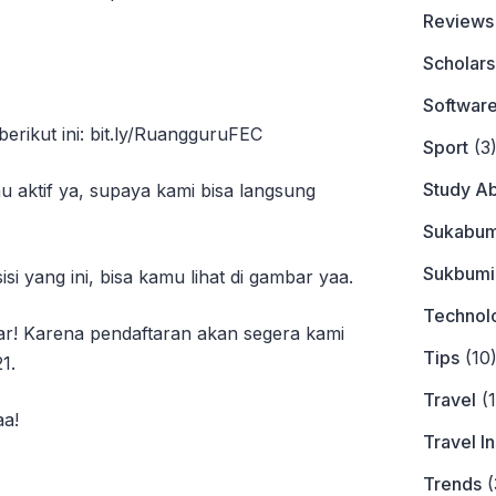
Reviews
Scholars
Softwar
 berikut ini: bit.ly/RuangguruFEC
Sport
(3
Study A
u aktif ya, supaya kami bisa langsung
Sukabum
Sukbumi
isi yang ini, bisa kamu lihat di gambar yaa.
Technol
ar! Karena pendaftaran akan segera kami
Tips
(10
1.
Travel
(1
aa!
Travel I
Trends
(