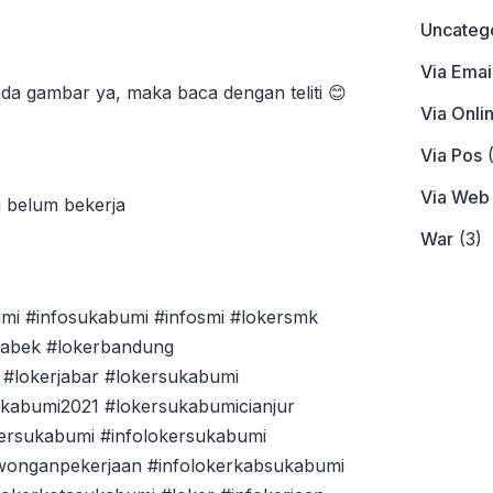
Uncateg
Via Emai
da gambar ya, maka baca dengan teliti 😊
Via Onli
Via Pos
(
Via Web
g belum bekerja
War
(3)
mi #infosukabumi #infosmi #lokersmk
tabek #lokerbandung
#lokerjabar #lokersukabumi
ukabumi2021 #lokersukabumicianjur
ersukabumi #infolokersukabumi
owonganpekerjaan #infolokerkabsukabumi