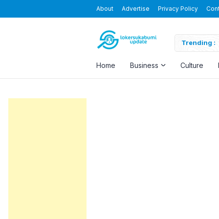
About
Advertise
Privacy Policy
Con
Blending the Virtual and the Real
Trending :
Home
Business
Culture