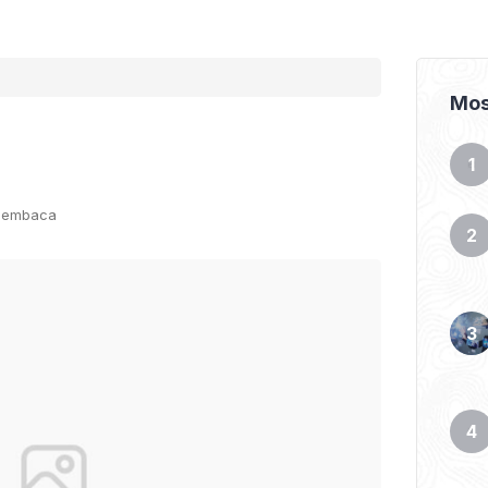
Mos
 membaca