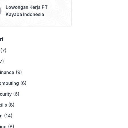
Lowongan Kerja PT
Kayaba Indonesia
ri
(7)
7)
Finance
(9)
omputing
(6)
curity
(6)
ills
(8)
on
(14)
ing
(8)