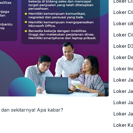
Loker Ci
Loker Ci
Loker c
Loker C
Loker D
Loker D
Loker In
Loker J
Loker Ja
Loker J
dan sekitarnya! Apa kabar?
Loker J
Loker K