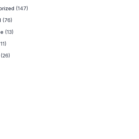
orized
(147)
l
(76)
ne
(13)
11)
(26)