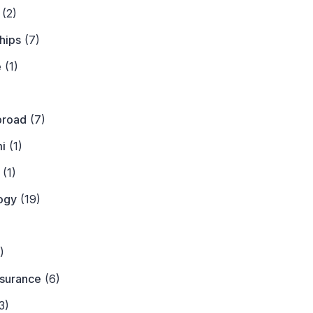
(2)
hips
(7)
e
(1)
)
broad
(7)
i
(1)
(1)
ogy
(19)
)
)
nsurance
(6)
3)