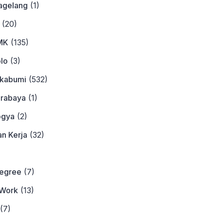
agelang
(1)
(20)
MK
(135)
lo
(3)
ukabumi
(532)
urabaya
(1)
ogya
(2)
n Kerja
(32)
)
Degree
(7)
Work
(13)
(7)