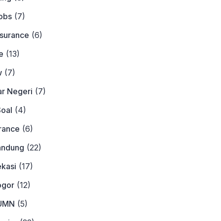
obs
(7)
nsurance
(6)
e
(13)
w
(7)
ar Negeri
(7)
Soal
(4)
urance
(6)
andung
(22)
ekasi
(17)
ogor
(12)
BUMN
(5)