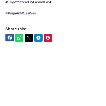
#TogetherWeGoFarandFast
#KerjaAntiWasWas
Share this:
Facebook
WhatsApp
Twitter
Telegram
Pinterest