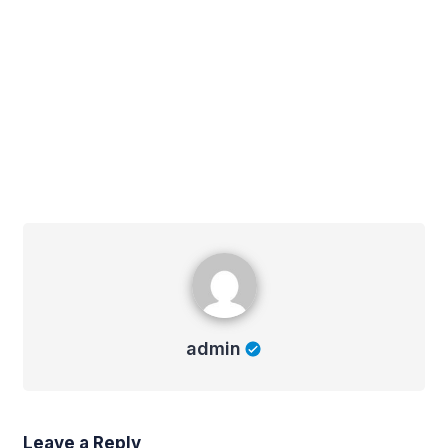
admin
admin
Leave a Reply