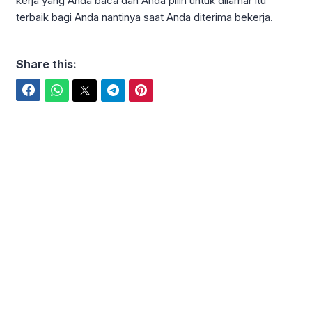
kerja yang Anda baca dan Anda pilih untuk dilamar itu
terbaik bagi Anda nantinya saat Anda diterima bekerja.
Share this:
Facebook
WhatsApp
Twitter
Telegram
Pinterest